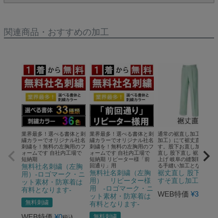
関連商品・おすすめの加工
業界最多！選べる書体と刺
業界最多！選べる書体と刺
通常の裾直し加工（タタ
繍カラーでオリジナル社名
繍カラーでオリジナル社名
加工）にて裾丈直ししま
刺繍を！無料の左胸用のフ
刺繍を！無料の左胸用のフ
す。股下お直し加工 すそ
ォームです 自社内工場で
ォームです 自社内工場で
直し 股下直し 裾上げ す
短納期
短納期 リピーター様「前
上げ 岐阜の縫製職人によ
無料社名刺繍（左胸
回通り」用
る手縫い加工となります
無料社名刺繍（左胸
裾丈直し 股下直し
用）-ロゴマーク・ニ
用） リピーター様
すそ直し加工
ット素材・防寒着は
用 -ロゴマーク・ニ
有料となります-
WEB特価
¥
330
税込
ット素材・防寒着は
無料刺繍
有料となります-
WEB特価
¥
0
無料刺繍
税込