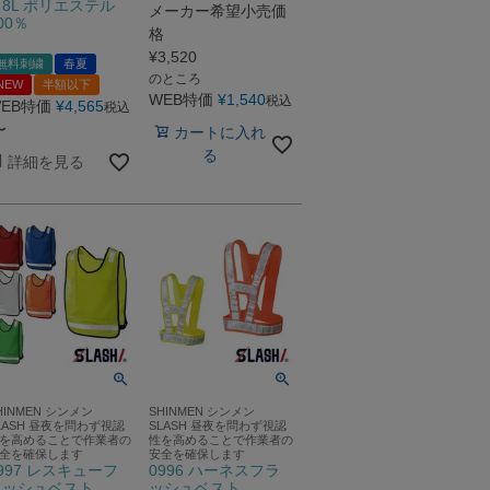
8L ポリエステル
メーカー希望小売価
00％
格
¥
3,520
無料刺繍
春夏
のところ
NEW
半額以下
WEB特価
¥
1,540
税込
EB特価
¥
4,565
税込
〜
カートに入れ
る
詳細を見る
HINMEN シンメン
SHINMEN シンメン
LASH 昼夜を問わず視認
SLASH 昼夜を問わず視認
を高めることで作業者の
性を高めることで作業者の
全を確保します
安全を確保します
997 レスキューフ
0996 ハーネスフラ
ラッシュベスト
ッシュベスト