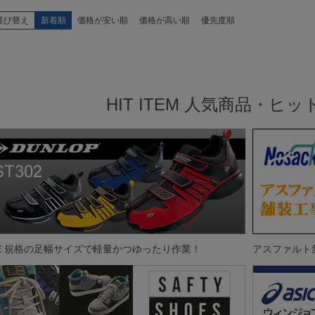
並び替え
新着順
価格が安い順
価格が高い順
優先度順
HIT ITEM 人気商品・ヒ
Ｅ規格の足幅サイズで軽量かつゆったり作業！
アスファルト