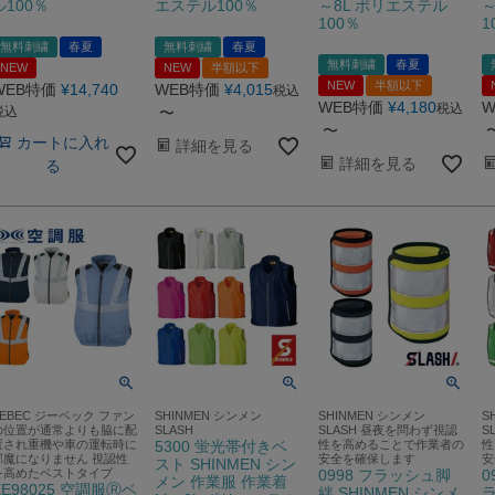
ル100％
エステル100％
～8L ポリエステル
～
100％
1
無料刺繍
春夏
無料刺繍
春夏
無料刺繍
春夏
NEW
NEW
半額以下
NEW
半額以下
WEB特価
¥
14,740
WEB特価
¥
4,015
税込
WEB特価
¥
4,180
W
税込
税込
〜
〜
カートに入れ
詳細を見る
詳細を見る
る
XEBEC ジーベック ファン
SHINMEN シンメン
SHINMEN シンメン
S
の位置が通常よりも脇に配
SLASH
SLASH 昼夜を問わず視認
S
置され重機や車の運転時に
5300 蛍光帯付きベ
性を高めることで作業者の
性
邪魔になりません 視認性
安全を確保します
安
スト SHINMEN シン
を高めたベストタイプ
0998 フラッシュ脚
0
メン 作業服 作業着
XE98025 空調服Ⓡベ
絆 SHINMEN シンメ