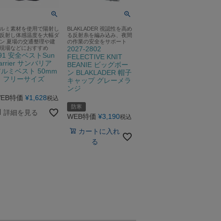
ルミ素材を使用で陽射し
BLAKLADER 視認性を高め
反射し体感温度を大幅ダ
る反射糸を編み込み、夜間
ン 夏場の交通整理や建
の作業の安全をサポート
現場などにおすすめ
2027-2802
91 安全ベストSun
FELECTIVE KNIT
arrier サンバリア
BEANIE ビッグボー
ルミベスト 50mm
ン BLAKLADER 帽子
巾 フリーサイズ
キャップ グレーメラ
ンジ
EB特価
¥
1,628
税込
防寒
詳細を見る
WEB特価
¥
3,190
税込
カートに入れ
る