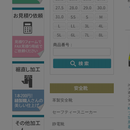
商品番号：
革製安全靴
K
セーフティースニーカー
静電靴