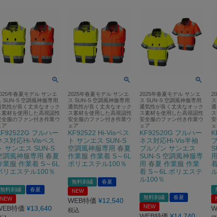
2025年春夏モデル サンエ
2025年春夏モデル サンエ
2025年春夏モデル サンエ
2
ス SUN-S 空調風神服専用
ス SUN-S 空調風神服専用
ス SUN-S 空調風神服専用
ス
通気性が良く丈夫なオック
通気性が良く丈夫なオック
通気性が良く丈夫なオック
通
ス素材を使用した高視認性
ス素材を使用した高視認性
ス素材を使用した高視認性
ス
安全服のファン付き作業ウ
安全服のファン付き作業ウ
安全服のファン付き作業ウ
安
ェア
ェア
ェア
ェ
KF92522G フルハー
KF92522 Hi-Visベス
KF92520G フルハー
K
ネス対応Hi-Visベス
ト サンエス SUN-S
ネス対応Hi-Vis半袖
ト サンエス SUN-S
空調風神服専用 春夏
ブルゾン サンエス
S
空調風神服専用 春夏
作業服 作業着 S～6L
SUN-S 空調風神服専
用
作業服 作業着 S～6L
ポリエステル100％
用 春夏 作業服 作業
着
ポリエステル100％
着 S～6L ポリエステ
ル
ル100％
無料刺繍
春夏
無料刺繍
春夏
NEW
無料刺繍
春夏
NEW
WEB特価
¥
12,540
NEW
WEB特価
¥
13,640
W
税込
WEB特価
¥
14,740