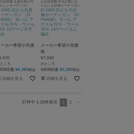
の日本製 丸首仕様が可
心の日本製 手元が気にな
らしいカーディガン
らない七分袖カーディガン
-1005 抗ピル丸首
D-1004 抗ピル七分
ーディガン （D-
袖カーディガン （D-
HASE） M～LL ア
PHASE） S～LL ア
クリル70％・ウール
クリル70％・ウール
0％ 12ゲージ天竺
30％ 14ゲージゴム
編み
編み
メーカー希望小売価
メーカー希望小売価
格
格
8,470
¥
7,040
ところ
のところ
EB特価
¥
6,380
WEB特価
¥
5,280
税込
税込
詳細を見る
詳細を見る
37
件中
1
-
20
件表示
1
2