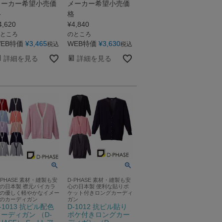
メーカー希望小売価
メーカー希望小売価
格
格
4,620
¥
4,840
ところ
のところ
EB特価
¥
3,465
WEB特価
¥
3,630
税込
税込
詳細を見る
詳細を見る
-PHASE 素材・縫製も安
D-PHASE 素材・縫製も安
の日本製 襟元バイカラ
心の日本製 便利な貼りポ
の優しく軽やかなイメー
ケット付きロングカーディ
のカーディガン
ガン
-1013 抗ピル配色
D-1012 抗ピル貼り
ーディガン （D-
ポケ付きロングカー