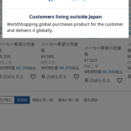
心の日本製 便利な貼りポ
心の日本製 便利なポケッ
心の日本製 淡い配色と優
心
ケット付きカーディガン
ト付きカーディガン
しい風合いのサマーカーデ
愛
D-1011 抗ピル貼り
D-1010 抗ピルポケ
ィガン
D
D-1009 綿混透かし
ポケ付きカーディガ
ット付カーディガン
カ
編サマーカーディガ
ン （D-PHASE） S
（D-PHASE） M～
P
ン （D-PHASE） M
～3L アクリル
LL アクリル70％・
～3L 綿50％・アク
70％・ウール30％
ウール30％ 12ゲー
3
リル50％ 12ゲージ
14ゲージゴム編み
ジ天竺編み
天竺編み
メーカー希望小売価
メーカー希望小売価
メーカー希望小売価
格
格
格
8,250
¥
8,580
¥
¥
7,920
のところ
のところ
の
のところ
WEB特価
¥
6,160
WEB特価
¥
6,435
W
税込
税込
WEB特価
¥
5,940
税込
詳細を見る
詳細を見る
詳細を見る
並び替え
新着順
価格が安い順
価格が高い順
優先度順