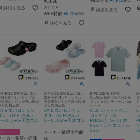
WEB特価
¥
4,620
税込
¥
5,060
詳細を見る
のところ
詳細を見る
WEB特価
¥
3,795
税込
詳細を見る
D-PHASE 超軽量エバロン
D-PHASE 超軽量エバロン
D-PHASE 吸汗速乾
D
素材を使用したサンダル
素材を使用したサンダル
CoolMax糸使用のさわやか
ダ
脱ぎ履きしやす介護の現場
脱ぎ履きしやす介護の現場
メッシュ地レディースポロ
ト
で人気 日本製
で人気 日本製
シャツ
ン
SA-6 エバロンサン
SA-8 エバロンサン
C-06 レディースポ
C
ダル （D-PHASE）
ダル （D-PHASE）
ロシャツ （D-
カ
S～LL EVA+天然ゴム
S～LL EVA+天然ゴム
PHASE） S～3L 綿
P
65％・ポリエステル
35％
3
メーカー希望小売価
レディース
メーカー希望小売価
格