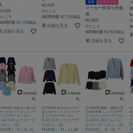
春夏
レディース
格
¥
3,630
メーカー希望小売価
3,630
のところ
格
¥
WEB特価
¥
2,750
のところ
税込
¥
3,850
の
WEB特価
¥
2,750
税込
詳細を見る
W
のところ
詳細を見る
WEB特価
¥
2,915
税込
詳細を見る
D-PHASE 12色から選べる
D-PHASE 首元がスッキリ
D-PHASE 素材・縫製も安
D
Vネックタイプ カットソー
見えるVネック カットソー
心の日本製 シンプルデザ
心
タイプのカーディガン
タイプのカーディガン
インのメンズカーディガン
ー
C-04 Vネックカーデ
S-03 Vネックカーデ
D-2001 抗ピルメン
ジ
D
ィガン （D-
ィガン （D-
ズカーディガン （D-
カ
PHASE） S～3L ポ
PHASE） M～LL 綿
PHASE） S～3L ア