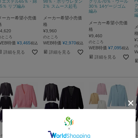
P
リエステル65％・綿
98％・ポリウレタン
クリル70％・ウール
35％ リブ編み
2％ スムース起毛
30％ 14ゲージゴム
3
編み
メーカー希望小売価
メーカー希望小売価
メーカー希望小売価
格
格
格
4,620
¥
3,960
¥
9,460
のところ
のところ
¥
のところ
WEB特価
¥
3,465
WEB特価
¥
2,970
税込
税込
の
WEB特価
¥
7,095
税込
W
詳細を見る
詳細を見る
詳細を見る
D-PHASE 素材・縫製も安
D-PHASE 素材・縫製も安
D-PHASE 素材・縫製も安
D