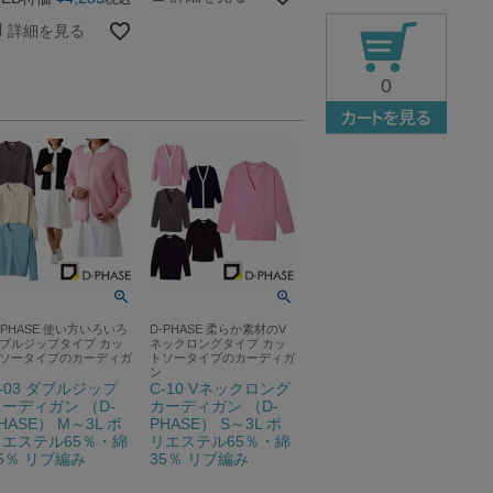
詳細を見る
0
-PHASE 使い方いろいろ
D-PHASE 柔らか素材のV
ブルジップタイプ カッ
ネックロングタイプ カッ
ソータイプのカーディガ
トソータイプのカーディガ
ン
-03 ダブルジップ
C-10 Vネックロング
ーディガン （D-
カーディガン （D-
HASE） M～3L ポ
PHASE） S～3L ポ
リエステル65％・綿
リエステル65％・綿
5％ リブ編み
35％ リブ編み