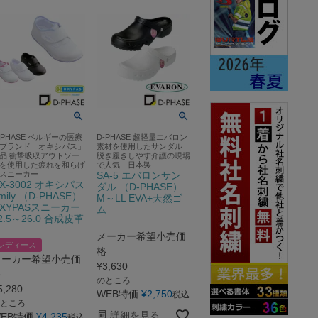
-PHASE ベルギーの医療
D-PHASE 超軽量エバロン
ブランド「オキシパス」
素材を使用したサンダル
品 衝撃吸収アウトソー
脱ぎ履きしやす介護の現場
を使用した疲れを和らげ
で人気 日本製
スニーカー
SA-5 エバロンサン
X-3002 オキシパス
ダル （D-PHASE）
mily （D-PHASE）
M～LL EVA+天然ゴ
XYPASスニーカー
ム
2.5～26.0 合成皮革
メーカー希望小売価
レディース
格
メーカー希望小売価
¥
3,630
格
のところ
5,280
WEB特価
¥
2,750
税込
ところ
詳細を見る
EB特価
¥
4,235
税込