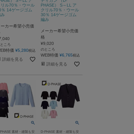
HASE） S～LL ア
ディガン （D-
クリル70％・ウール
PHASE） S～LL ア
0％ 14ゲージゴム
クリル70％・ウール
編み
30％ 14ゲージゴム
編み
メーカー希望小売価
メーカー希望小売価
格
格
7,040
¥
9,020
ところ
のところ
EB特価
¥
5,280
税込
WEB特価
¥
6,765
税込
詳細を見る
詳細を見る
-PHASE 素材・縫製も安
D-PHASE 素材・縫製も安