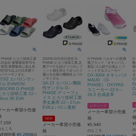
D-PHASE ヒカリ技術工業
2025年10月20日発売 D-
D-PHASE ベルギーの医療
D
株式会社 衝撃吸収率70％
PHASE ヒカリ技研工業 足
靴ブランド「オキシパス」
靴
を実現 衝撃吸収に加え高
裏アーチを設けつつ少しフ
製品 ゴム紐で心地よくフ
製
弾圧50％以上の日本製リ
ィット感を抑えてゆったり
ィットするスニーカー
ル
カバリーサンダル
履ける仕様の機能性エバロ
OX-3004 オキシパス
る
RC02 エバロンサン
ンサンダル
O
MAUD （D-
SA-23 エバロン機能
ダル EVARON
E
PHASE） OXYPAS
性サンダル D-
ABSORB D-PHASE
O
スニーカー 22.5～
PHASE ディーフェ
ヒカリ技研工業 22～
2
26.0 合成皮革
イス ヒカリ技研工業
8cm 3E EVA
男女兼用 22～27cm
レディース
EVAエバロン素材
メーカー希望小売価
メーカー希望小売価
格
格
NEW
7,150
¥
メーカー希望小売価
¥
5,940
のところ
の
格
のところ
WEB特価
¥
5,280
税込
W