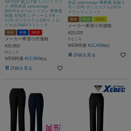
SA702P 裾上げ楽々パンツ ワイ
本店 selectstage 事務服 制服 5
ド 神馬本店 selectstage
号～23号 ポリエステル100％
MIKATA オールシーズン 事務服
メランジュニット
制服 女性用 レディース 5号～
秋冬
ECO
SDGs
21号 ポリエステル100％ トロ
ピカル2WAYストレッチ
メーカー希望小売価格
¥
20,020
秋冬
春夏
NEW
メーカー希望小売価格
のところ
WEB特価
¥
12,430
¥
20,900
税込
のところ
詳細を見る
WEB特価
¥
12,980
税込
詳細を見る