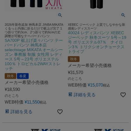
2026年新色追加 神馬本店 JINBA MIKATA
XEBEC ジーベック 上質でしなやかな新
くるっと内側に折るだけで裾上げ完了 1
感覚レディススーツ
つ折りで約3cm、2つ折りで約6cmの丈
40024 レディスパンツ XEBEC
調整が可能なテーパードパンツ
ジーベック 秋冬スーツ 5号～19
SA700P 裾上げ楽々パンツ テー
号 ポリエステル97％ ナイロ
パードパンツ 神馬本店
ン3％ トリクシオンチョークス
selectstage MIKATA オールシー
トライプ
ズン 事務服 制服 女性用 レディ
ース 5号～23号 ポリエステル
秋冬
100％ トロピカル2WAYストレ
メーカー希望小売価格
ッチ
¥
31,570
秋冬
春夏
のところ
メーカー希望小売価格
WEB特価
¥
15,070
税込
¥
18,590
詳細を見る
のところ
WEB特価
¥
11,550
税込
詳細を見る