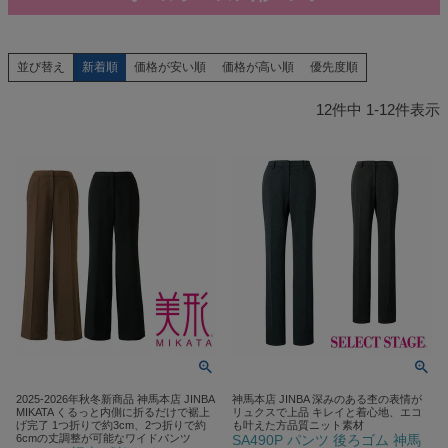
新着順
価格が安い順
価格が高い順
優先度順
並び替え
12
件中
1
-
12
件表示
2025-2026年秋冬新商品 神馬本店 JINBA
神馬本店 JINBA 深みのある杢の表情が
MIKATA くるっと内側に折るだけで裾上
リュクスで上品 キレイと着心地、エコ
げ完了 1つ折りで約3cm、2つ折りで約
も叶えた方品質ニット素材
6cmの丈調整が可能なワイドパンツ
SA490P パンツ 後ろゴム 神馬