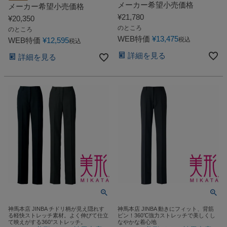
メーカー希望小売価格
メーカー希望小売価格
¥
21,780
¥
20,350
のところ
のところ
WEB特価
¥
13,475
WEB特価
¥
12,595
税込
税込
詳細を見る
詳細を見る
神馬本店 JINBA チドリ柄が見え隠れす
神馬本店 JINBA 動きにフィット、背筋
る軽快ストレッチ素材。よく伸びて仕立
ピン！360℃強力ストレッチで美しくし
て映えがする360°ストレッチ。
なやかな着心地