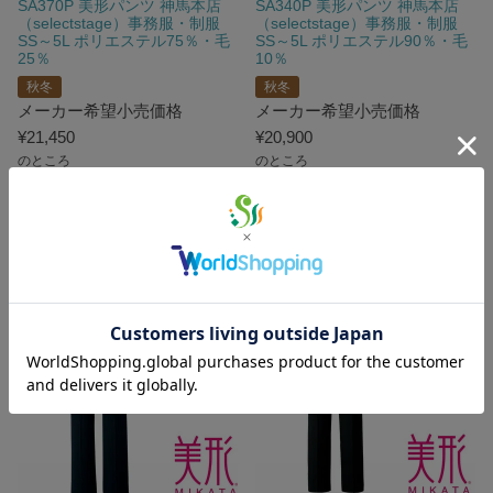
SA370P 美形パンツ 神馬本店
SA340P 美形パンツ 神馬本店
（selectstage）事務服・制服
（selectstage）事務服・制服
SS～5L ポリエステル75％・毛
SS～5L ポリエステル90％・毛
25％
10％
秋冬
秋冬
メーカー希望小売価格
メーカー希望小売価格
¥
21,450
¥
20,900
のところ
のところ
WEB特価
¥
13,255
WEB特価
¥
12,925
税込
税込
詳細を見る
詳細を見る