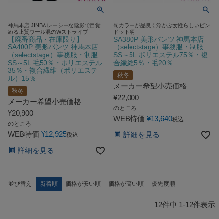
神馬本店 JINBA レーシーな陰影で目覚
旬カラーが品良く浮かぶ女性らしいピン
める上質ウール混のWストライプ
ドット柄
【廃番商品・在庫限り】
SA380P 美形パンツ 神馬本店
SA400P 美形パンツ 神馬本店
（selectstage）事務服・制服
（selectstage）事務服・制服
SS～5L ポリエステル75％・複
SS～5L 毛50％・ポリエステル
合繊維5％・毛20％
35％・複合繊維（ポリエステ
秋冬
ル）15％
メーカー希望小売価格
秋冬
¥
22,000
メーカー希望小売価格
のところ
¥
20,900
WEB特価
¥
13,640
税込
のところ
WEB特価
¥
12,925
詳細を見る
税込
詳細を見る
新着順
価格が安い順
価格が高い順
優先度順
並び替え
12
件中
1
-
12
件表示