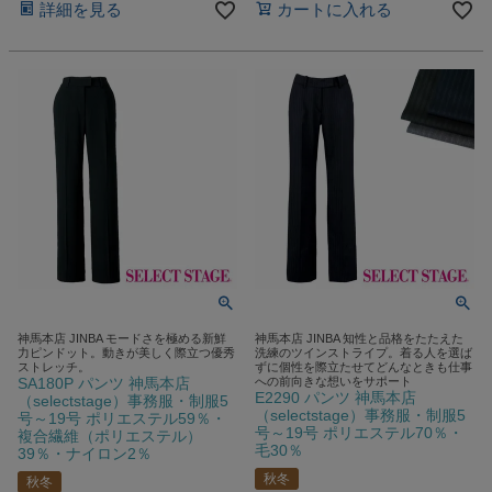
詳細を見る
カートに入れる
神馬本店 JINBA モードさを極める新鮮
神馬本店 JINBA 知性と品格をたたえた
力ピンドット。動きが美しく際立つ優秀
洗練のツインストライプ。着る人を選ば
ストレッチ。
ずに個性を際立たせてどんなときも仕事
SA180P パンツ 神馬本店
への前向きな想いをサポート
E2290 パンツ 神馬本店
（selectstage）事務服・制服5
（selectstage）事務服・制服5
号～19号 ポリエステル59％・
号～19号 ポリエステル70％・
複合繊維（ポリエステル）
毛30％
39％・ナイロン2％
秋冬
秋冬