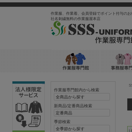
作業服、作業着、会員登録でポイント付与のお
社名刺繍無料の作業服屋本店
^
S
作業服専門館内から検索
新商品/定番商品検索
季節検索
L