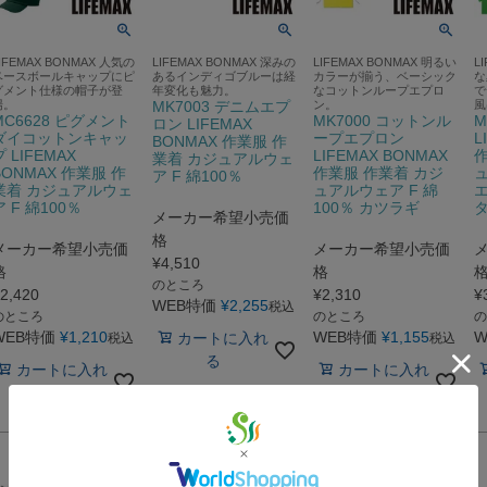
IFEMAX BONMAX 人気の
LIFEMAX BONMAX 深みの
LIFEMAX BONMAX 明るい
L
ベースボールキャップにピ
あるインディゴブルーは経
カラーが揃う、ベーシック
な
グメント仕様の帽子が登
年変化も魅力。
なコットンループエプロ
で
場。
MK7003 デニムエプ
ン。
風
MC6628 ピグメント
MK7000 コットンル
M
ロン LIFEMAX
ダイコットンキャッ
ープエプロン
L
BONMAX 作業服 作
プ LIFEMAX
LIFEMAX BONMAX
作
業着 カジュアルウェ
BONMAX 作業服 作
作業服 作業着 カジ
ュ
ア F 綿100％
業着 カジュアルウェ
ュアルウェア F 綿
エ
ア F 綿100％
100％ カツラギ
メーカー希望小売価
格
メーカー希望小売価
メーカー希望小売価
¥
4,510
格
格
のところ
2,420
¥
2,310
¥
WEB特価
¥
2,255
税込
のところ
のところ
の
WEB特価
¥
1,210
WEB特価
¥
1,155
W
カートに入れ
税込
税込
る
カートに入れ
カートに入れ
る
る