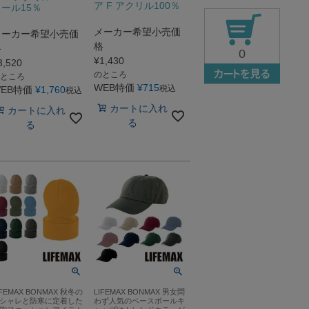
ア F アクリル100％
ール15％
メーカー希望小売価
メーカー希望小売価
格
格
0
¥
1,430
3,520
のところ
ところ
WEB特価
¥
715
税込
EB特価
¥
1,760
税込
カートに入れ
カートに入れ
る
る
IFEMAX BONMAX 秋冬の
LIFEMAX BONMAX 男女問
シャレと防寒に定着した
わず人気のベースボールキ