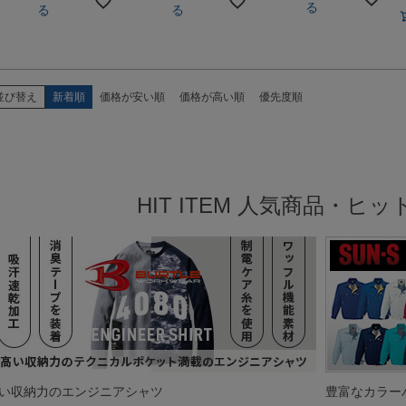
る
る
る
並び替え
新着順
価格が安い順
価格が高い順
優先度順
HIT ITEM 人気商品・ヒ
い収納力のエンジニアシャツ
豊富なカラー