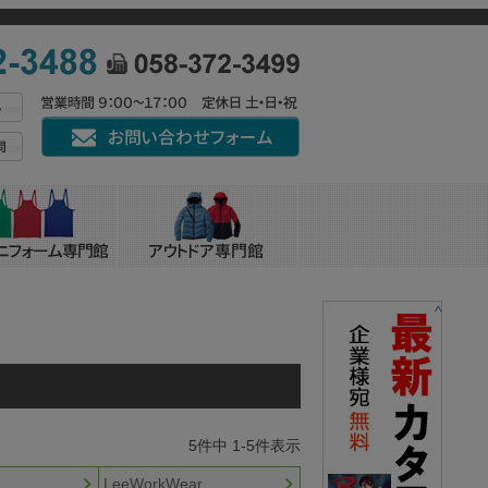
^
5
件中
1
-
5
件表示
LeeWorkWear