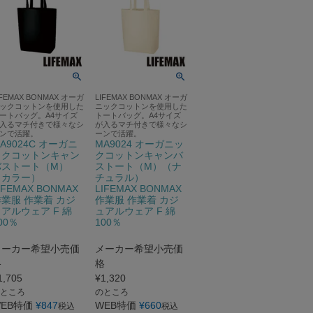
IFEMAX BONMAX オーガ
LIFEMAX BONMAX オーガ
ックコットンを使用した
ニックコットンを使用した
ートバッグ。A4サイズ
トートバッグ。A4サイズ
入るマチ付きで様々なシ
が入るマチ付きで様々なシ
ンで活躍。
ーンで活躍。
A9024C オーガニ
MA9024 オーガニッ
ックコットンキャン
クコットンキャンバ
バストート（M）
ストート（M）（ナ
（カラー）
チュラル）
IFEMAX BONMAX
LIFEMAX BONMAX
業服 作業着 カジ
作業服 作業着 カジ
アルウェア F 綿
ュアルウェア F 綿
00％
100％
メーカー希望小売価
メーカー希望小売価
格
格
1,705
¥
1,320
ところ
のところ
EB特価
¥
847
WEB特価
¥
660
税込
税込