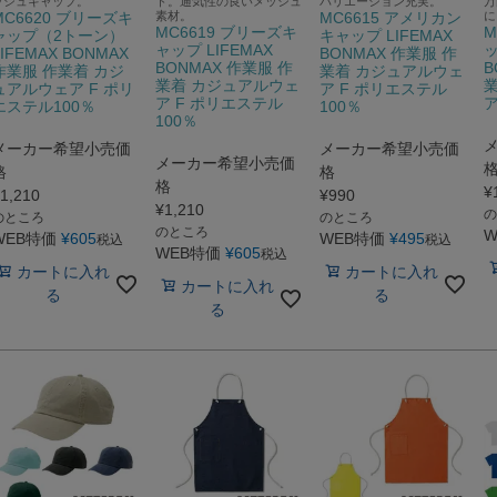
ッシュキャップ。
ト。通気性の良いメッシュ
バリエーション充実。
万
MC6620 ブリーズキ
素材。
MC6615 アメリカン
に
MC6619 ブリーズキ
M
ャップ（2トーン）
キャップ LIFEMAX
ャップ LIFEMAX
ッ
LIFEMAX BONMAX
BONMAX 作業服 作
BONMAX 作業服 作
B
作業服 作業着 カジ
業着 カジュアルウェ
業着 カジュアルウェ
ュアルウェア F ポリ
ア F ポリエステル
ア F ポリエステル
ア
エステル100％
100％
100％
メーカー希望小売価
メーカー希望小売価
メーカー希望小売価
格
格
格
¥
1,210
¥
990
¥
1,210
の
のところ
のところ
のところ
W
WEB特価
¥
605
WEB特価
¥
495
税込
税込
WEB特価
¥
605
税込
カートに入れ
カートに入れ
カートに入れ
る
る
る