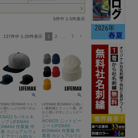
5
件中
1
-
5
件表示
137
件中
1
-
20
件表示
1
2
…
7
IFEMAX BONMAX ストリ
LIFEMAX BONMAX 心地い
ト感たっぷりの5パネル
い素材感とフィット感。何
イプ。
かと使いやすいニットビー
C6622 5パネルキ
ニー。
MC6625 ニットビー
ップ LIFEMAX
ニー LIFEMAX
ONMAX 作業服 作
BONMAX 作業服 作
業着 カジュアルウェ
業着 カジュアルウェ
 F アクリル85％・