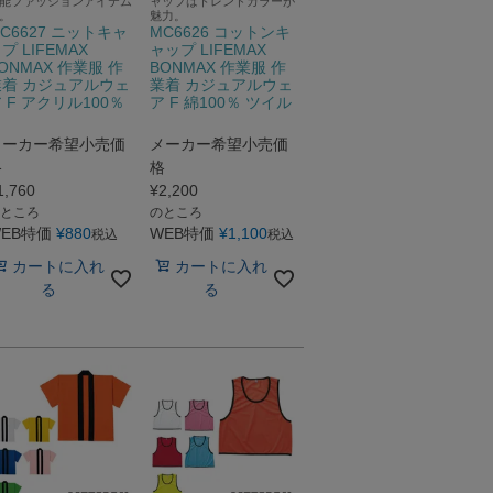
能ファッションアイテム
ャップはトレンドカラーが
。
魅力。
C6627 ニットキャ
MC6626 コットンキ
プ LIFEMAX
ャップ LIFEMAX
ONMAX 作業服 作
BONMAX 作業服 作
業着 カジュアルウェ
業着 カジュアルウェ
 F アクリル100％
ア F 綿100％ ツイル
メーカー希望小売価
メーカー希望小売価
格
格
1,760
¥
2,200
ところ
のところ
EB特価
¥
880
WEB特価
¥
1,100
税込
税込
カートに入れ
カートに入れ
る
る