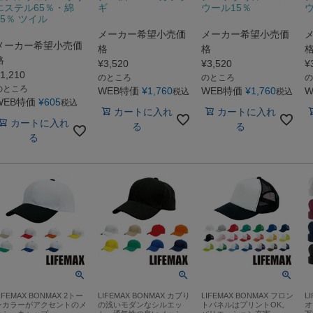
エステル65％・綿
ギ
ウール15％
ウ
35％ ツイル
メーカー希望小売価
メーカー希望小売価
メーカー希望小売価
格
格
格
¥
3,520
¥
3,520
¥
1,210
のところ
のところ
の
のところ
WEB特価
¥
1,760
WEB特価
¥
1,760
W
税込
税込
WEB特価
¥
605
税込
カートに入れ
カートに入れ
カートに入れ
る
る
る
IFEMAX BONMAX 2トー
LIFEMAX BONMAX カブり
LIFEMAX BONMAX フロン
L
ンカラーがアクセントのメ
の浅いモダンなシルエッ
トパネルはプリントOK。
オ