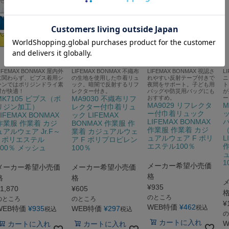
IFEMAX BONMAX 屋内外
LIFEMAX BONMAX 不織布
LIFEMAX BONMAX 視認さ
L
に関わらず、ビブス着用シ
の生地を使用した巾着リュ
れやすい反射テープ付きで
ニ
ーンではポリジンドライ素
ック。暗闇で反射するリフ
夜間をサポート。子ども用
ト
材が快適！
レクター付き。
バッグや防災用バッグにも
が
MK7105 ビブス（ポ
MA9030 不織布リフ
おすすめ。
ー
MA9029 リフレクタ
M
リジン加工）
レクター付巾着リュ
ー付巾着リュック
LIFEMAX BONMAX
ック LIFEMAX
LIFEMAX BONMAX
作業服 作業着 カジ
BONMAX 作業服 作
作業服 作業着 カジ
ュアルウェア Jr.F～
業着 カジュアルウェ
ュアルウェア F ポリ
L
L ポリエステル
ア F ポリプロピレン
エステル100％
作
100％ メッシュ
100％
ュ
1
メーカー希望小売価
メーカー希望小売価
メーカー希望小売価
格
格
格
¥
935
1,870
¥
605
のところ
のところ
のところ
¥
WEB特価
¥
462
税込
WEB特価
¥
935
WEB特価
¥
297
税込
税込
の
カートに入れ
W
カートに入れ
カートに入れ