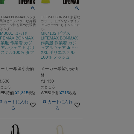
IFEMAX BONMAX シック
LIFEMAX BONMAX 多彩な
黒衿とコンパクトな身幅
カラー、モダンなデザイン
デザイン性も高めた現代
でスポーツにもイベントに
はっぴ。
も。
M8001 はっぴ
MK7102 ビブス
IFEMAX BONMAX
LIFEMAX BONMAX
業服 作業着 カジ
作業服 作業着 カジ
アルウェア F ポリ
ュアルウェア Jr.F～
ステル100％ タフ
XXL ポリエステル
タ
100％ メッシュ
メーカー希望小売価
メーカー希望小売価
格
格
3,630
¥
1,430
ところ
のところ
EB特価
¥
1,815
WEB特価
¥
715
税込
税込
カートに入れ
カートに入れ
る
る