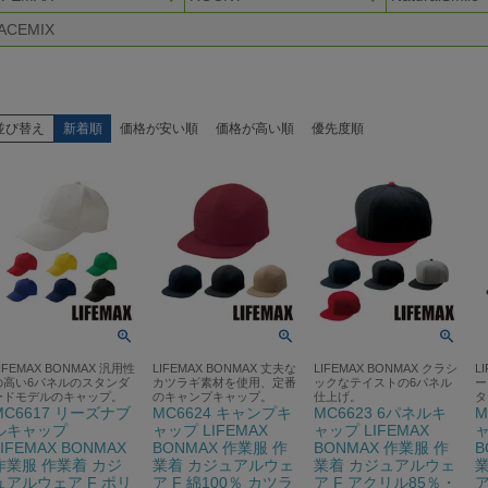
ACEMIX
並び替え
新着順
価格が安い順
価格が高い順
優先度順
IFEMAX BONMAX 汎用性
LIFEMAX BONMAX 丈夫な
LIFEMAX BONMAX クラシ
L
の高い6パネルのスタンダ
カツラギ素材を使用、定番
ックなテイストの6パネル
ー
ードモデルのキャップ。
のキャンプキャップ。
仕上げ。
タ
MC6617 リーズナブ
MC6624 キャンプキ
MC6623 6パネルキ
M
ルキャップ
ャップ LIFEMAX
ャップ LIFEMAX
ャ
LIFEMAX BONMAX
BONMAX 作業服 作
BONMAX 作業服 作
B
作業服 作業着 カジ
業着 カジュアルウェ
業着 カジュアルウェ
ュアルウェア F ポリ
ア F 綿100％ カツラ
ア F アクリル85％・
ア