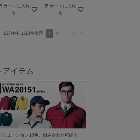
カートに入れ
カートに入れ
る
る
137
件中
1
-
20
件表示
1
2
…
7
ットアイテム
バリエーション10色、組み合わせ可能！