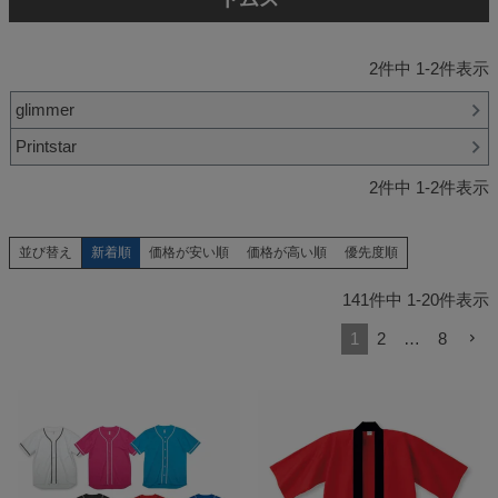
2
件中
1
-
2
件表示
glimmer
Printstar
2
件中
1
-
2
件表示
新着順
価格が安い順
価格が高い順
優先度順
並び替え
141
件中
1
-
20
件表示
1
2
…
8