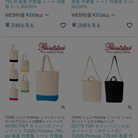
782-tfl 春夏 作業服 トート 作業
春夏 作業服 トート 作業着 S～L
着 S～L 綿100%
綿100%
WEB特価
¥
330
〜
WEB特価
¥
352
〜
税込
税込
詳細を見る
詳細を見る
TOMS トムス Printstar シリーズ バイカ
TOMS トムス Printstar シリーズ ショル
ラーがアクセントの肉厚トートバッグ。
ダー×トートの２Wayバッグ。
00780-TWT キャンバスツート
00779-TSH キャンバスショル
ントート TOMS Printstar 780-
ダートート（ポケット付）
twt 春夏 作業服 トート 作業着
TOMS Printstar 779-tsh 春夏 作