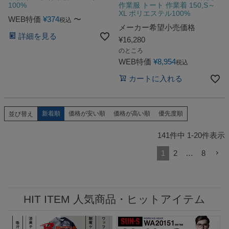
100%
作業服 トート 作業着 150,S～
XL ポリエステル100%
WEB特価
¥
374
〜
税込
メーカー希望小売価格
詳細を見る
¥
16,280
のところ
WEB特価
¥
8,954
税込
カートに入れる
新着順
価格が安い順
価格が高い順
優先度順
並び替え
141
件中
1
-
20
件表示
1
2
…
8
HIT ITEM 人気商品・ヒットアイテム