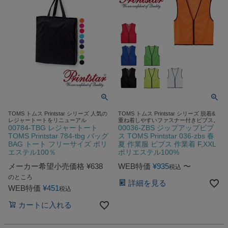
TOMS トムス Printstar シリーズ 人気の
TOMS トムス Printstar シリーズ 脱着&
レジャートートをリニューアル
重ね着しやすいファスナー付きビブス。
00784-TBG レジャートート
00036-ZBS ジップアップビブ
TOMS Printstar 784-tbg バッグ
ス TOMS Printstar 036-zbs 春
BAG トート フリーサイズ ポリ
夏 作業服 ビブス 作業着 F,XXL
エステル100％
ポリエステル100%
メーカー希望小売価格
¥
638
WEB特価
¥
935
〜
税込
のところ
詳細を見る
WEB特価
¥
451
税込
カートに入れる