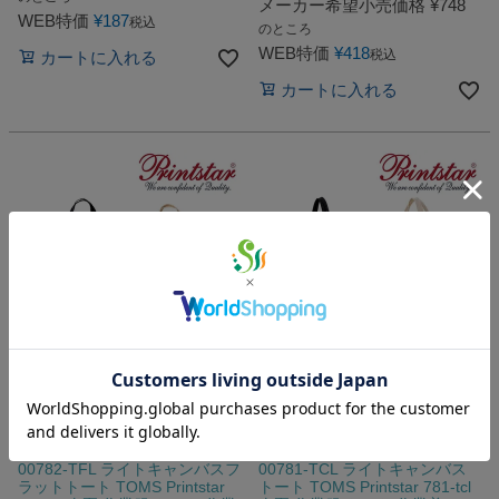
メーカー希望小売価格
¥
748
WEB特価
¥
187
税込
のところ
WEB特価
¥
418
税込
カートに入れる
カートに入れる
TOMS トムス Printstar シリーズ 書類入
TOMS トムス Printstar シリーズ 柔らか
れに便利なフラットタイプのトートバッ
くて耐久性抜群の使いやすいトートバッ
グ。
グ。
00782-TFL ライトキャンバスフ
00781-TCL ライトキャンバス
ラットトート TOMS Printstar
トート TOMS Printstar 781-tcl