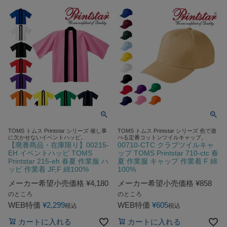
TOMS トムス Printstar シリーズ 催し事
TOMS トムス Printstar シリーズ 色で遊
に欠かせないイベントハッピ。
べる定番コットンツイルキャップ。
【廃番商品・在庫限り】00215-
00710-CTC クラブツイルキャ
EH イベントハッピ TOMS
ップ TOMS Printstar 710-ctc 春
Printstar 215-eh 春夏 作業服 ハ
夏 作業服 キャップ 作業着 F 綿
ッピ 作業着 JF,F 綿100%
100%
メーカー希望小売価格
¥
4,180
メーカー希望小売価格
¥
858
のところ
のところ
WEB特価
¥
2,299
WEB特価
¥
605
税込
税込
カートに入れる
カートに入れる