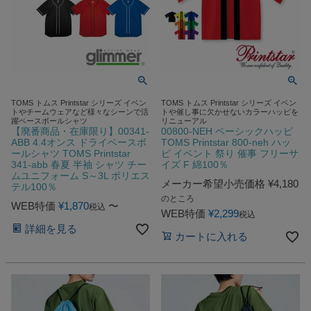
TOMS トムス Printstar シリーズ イベン
TOMS トムス Printstar シリーズ イベン
トやチームウェアなど様々なシーンで活
トや催し事に欠かせないカラーハッピを
躍ベースボールシャツ
リニューアル
【廃番商品・在庫限り】00341-
00800-NEH ベーシックハッピ
ABB 4.4オンス ドライベースボ
TOMS Printstar 800-neh ハッ
ールシャツ TOMS Printstar
ピ イベント 祭り 催事 フリーサ
341-abb 春夏 半袖 シャツ チー
イズ F 綿100％
ムユニフォーム S～3L ポリエス
メーカー希望小売価格
¥
4,180
テル100％
のところ
WEB特価
¥
1,870
〜
税込
WEB特価
¥
2,299
税込
詳細を見る
カートに入れる