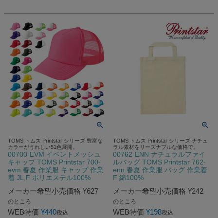
TOMS トムス Printstar シリーズ 豊富な
TOMS トムス Printstar シリーズ ナチュ
カラーがうれしい51色展開。
ラル素材をリーズナブルな価格で。
00700-EVM イベントメッシュ
00762-ENN ナチュラルファイ
キャップ TOMS Printstar 700-
ルバッグ TOMS Printstar 762-
evm 春夏 作業服 キャップ 作業
enn 春夏 作業服 バッグ 作業着
着 JL,F ポリエステル100%
F 綿100%
メーカー希望小売価格
¥
627
メーカー希望小売価格
¥
242
のところ
のところ
WEB特価
¥
440
WEB特価
¥
198
税込
税込