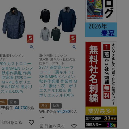
HINMEN シンメン
SHINMEN シンメン
LASH
SLASH 裏キルト仕様の鳶
200 カストロコー
防寒ハーフコート
2777 鳶防寒ハーフ
 SHINMEN シンメ
コート（裏キルト）
 秋冬作業服 作業
SHINMEN シンメン
 防寒着 防寒コー
秋冬作業服 作業着 M
 M～4L 表ポリエ
～3L 素材：表 ポリ
テル100％ 裏ポリ
エステル100％ 裏
ステル100％
ポリエステル100％
秋冬
防寒
秋冬
防寒
EB特価
¥
4,730
税込
WEB特価
¥
4,290
税込
〜
〜
詳細を見る
詳細を見る