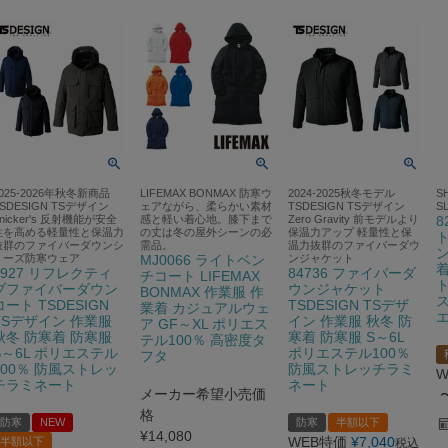
025-2026年秋冬新商品
LIFEMAX BONMAX 防寒ウ
2024-2025秋冬モデル
S
SDESIGN TSデザイン
ェアながら、柔らかい素材
TSDESIGN TSデザイン
S
nicker's 反射機能が安全
感と軽い着心地。膝下まで
Zero Gravity 前モデルより
8
性を高める軽量性と保温力
の丈は冬の屋外シーンの必
保温力アップ 軽量性と保
ト
抜群のファイバーダウンシ
需品。
温力抜群のファイバーダウ
ン
リーズ防寒ウェア
MJ0066 ライトベン
ンジャケット
着
1927 リフレクティ
84736 ファイバーダ
チコート LIFEMAX
ト
ブファイバーダウン
ウンジャケット
BONMAX 作業服 作
ス
コート TSDESIGN
TSDESIGN TSデザ
業着 カジュアルウェ
エ
TSデザイン 作業服
イン 作業服 秋冬 防
ア GF～XL ポリエス
秋冬 防寒着 防寒服
寒着 防寒服 S～6L
テル100％ 高密度タ
S～6L ポリエステル
ポリエステル100％
フタ
100％ 防風ストレッ
防風ストレッチラミ
W
チラミネート
ネート
メーカー希望小売価
格
防寒
NEW
防寒
半額以下
¥
14,080
WEB特価
¥
7,040
半額以下
税込