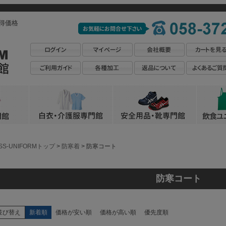
得価格
SS-UNIFORMトップ
防寒着
防寒コート
防寒コート
並び替え
新着順
価格が安い順
価格が高い順
優先度順