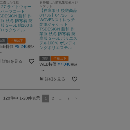
に適した仕様
を搭載した防風生地使用ジ
127 ライトウォー
ャケット
【在庫限り 後継商品
ムハーフコート
84736】84726 TS
SDESIGN 藤和 作
WOVENストレッチ
服 秋冬 防寒着 防
防風ジャケット
服 S～6L 綿100％
TSDESIGN 藤和 作
ブロックツイル
業服 秋冬 防寒着 防
寒服 S～6L ポリエス
防寒
半額以下
テル100％ ボンディ
EB特価
¥
9,240
税込
ングポリエステル
〜
防寒
半額以下
詳細を見る
WEB特価
¥
7,040
税込
〜
詳細を見る
128
件中
1
-
20
件表示
1
2
…
7