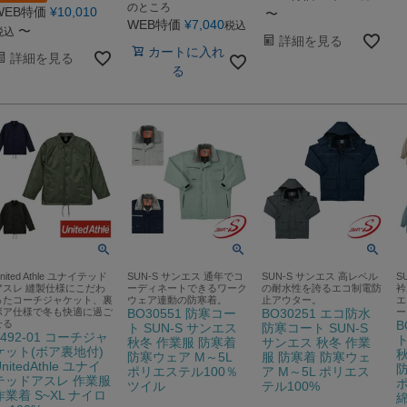
のところ
WEB特価
¥
10,010
〜
WEB特価
¥
7,040
税込
〜
税込
詳細を見る
カートに入れ
詳細を見る
る
nited Athle ユナイテッド
SUN-S サンエス 通年でコ
SUN-S サンエス 高レベル
S
アスレ 縫製仕様にこだわ
ーディネートできるワーク
の耐水性を誇るエコ制電防
衿
ったコーチジャケット、裏
ウェア連動の防寒着。
止アウター。
エ
ボア仕様で冬も快適に過ご
BO30551 防寒コー
BO30251 エコ防水
ー
せる
B
ト SUN-S サンエス
防寒コート SUN-S
7492-01 コーチジャ
ト
秋冬 作業服 防寒着
サンエス 秋冬 作業
ケット(ボア裏地付)
秋
防寒ウェア M～5L
服 防寒着 防寒ウェ
nitedAthle ユナイ
防
ポリエステル100％
ア M～5L ポリエス
テッドアスレ 作業服
ツイル
テル100%
作業着 S~XL ナイロ
綿