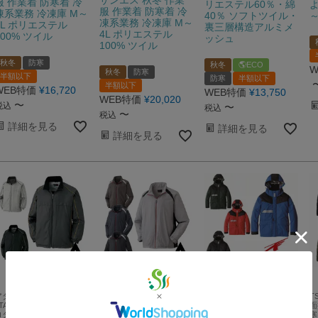
服 作業着 防寒着 冷
リエステル60％・綿
よ
服 作業着 防寒着 冷
凍系業務 冷凍庫 M～
40％ ソフトツイル・
～
凍系業務 冷凍庫 M～
4L ポリエステル
裏三層構造アルミメ
4L ポリエステル
100% ツイル
ッシュ
100% ツイル
秋冬
防寒
秋冬
🌎ECO
W
秋冬
防寒
半額以下
防寒
半額以下
半額以下
WEB特価
¥
16,720
WEB特価
¥
13,750
WEB特価
¥
20,020
〜
税込
〜
税込
〜
税込
詳細を見る
詳細を見る
詳細を見る
アタックベース
アタックベース
BIGBORN AW
T
TACKBASE 210Tマイク
ATACKBASE 胸ファスナー
EARLYBIRDarno アウトド
面
ロタフタ素材使用スポーテ
ポケット・内ポケット付き
アテイストなバイカラーモ
寒