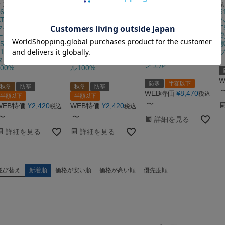
ィデザイン軽防寒ウェア
の裏フリースコート
デル 裏アルミプリント加
業
7677 防寒コート
7577 裏フリースコ
工＋雷神服デバイス対応で
5
高い保温力を実現
ATACKBASE アタッ
ート ATACKBASE ア
EBA718 防寒ジャケ
クベース 秋冬 【メ
タックベース 秋冬
T
ット BIGBORN ビッ
ーカーカタログより
【メーカーカタログ
業
グボーン 秋冬作業服
55％OFF 】 M～5L
より55％OFF 】 M
寒
作業着 S～5L ポリエ
210Tマイクロタフ
～6L 210Tマイクロ
ステル100% ドビー
タ・ポリエステル
タフタ・ポリエステ
シェル
100%
ル100%
W
防寒
半額以下
秋冬
防寒
秋冬
防寒
WEB特価
¥
8,470
税込
半額以下
半額以下
〜
WEB特価
¥
2,420
WEB特価
¥
2,420
税込
税込
〜
〜
詳細を見る
詳細を見る
詳細を見る
並び替え
新着順
価格が安い順
価格が高い順
優先度順