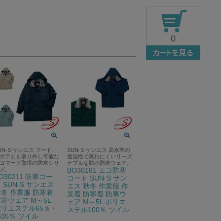
0
UN-S サンエス フード、
SUN-S サンエス 高水準の
ボアとも取り外し可能な
透湿性で蒸れにくいリーズ
コマーク取得の防寒シリ
ナブルな防水防寒ウェア。
ズ。
BO30181 エコ防寒
O30211 防寒コー
コート SUN-S サン
 SUN-S サンエス
エス 秋冬 作業服 作
冬 作業服 防寒着
業着 防寒着 防寒ウ
寒ウェア M～5L
ェア M～5L ポリエ
ポリエステル65％・
ステル100％ ツイル
35％ ツイル