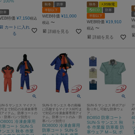
ン 100%
秋冬
防寒
秋冬
⚡JIS制電
半額以下
🌎ECO
防寒
防寒
WEB特価
¥
11,000
半額以下
WEB特価
¥
7,150
税込
W
WEB特価
¥
19,910
〜
税込
税
カートに入れ
〜
税込
詳細を見る
る
詳細を見る
SUN-S サンエス マイナス
SUN-S サンエス 冬の南極
SUN-S サンエス 衿ボアが
ア
40℃まで対応の冷凍倉庫専
に匹敵するマイナス60℃ま
取り外し可能な防寒ウェ
A
用アイテム。防寒コートの
で対応の冷凍倉庫専用アイ
ア。
き
み・防寒パンツ別売り
テム。防寒コートのみ・防
BO850 防寒コート
4
BO8001 冷凍倉庫用
寒パンツ別売り
SUN-S サンエス 秋
ト
BO8000 冷凍倉庫用
防寒コート SUN-S
冬 作業服 防寒着 防
防寒コート SUN-S
サンエス 秋冬 作業
寒ウェア M～5L ポ
サンエス 秋冬 作業