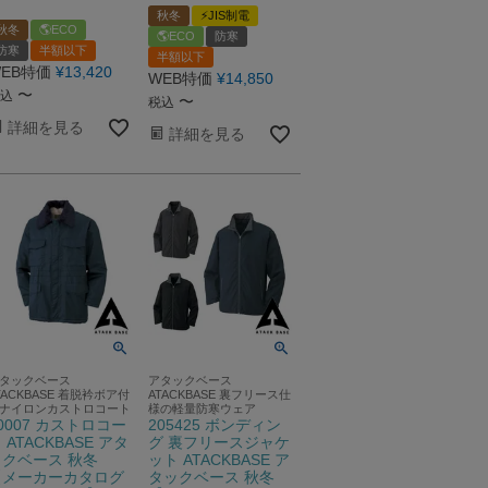
秋冬
⚡JIS制電
秋冬
🌎ECO
🌎ECO
防寒
防寒
半額以下
半額以下
EB特価
¥
13,420
WEB特価
¥
14,850
〜
込
〜
税込
詳細を見る
詳細を見る
タックベース
アタックベース
TACKBASE 着脱衿ボア付
ATACKBASE 裏フリース仕
ナイロンカストロコート
様の軽量防寒ウェア
0007 カストロコー
205425 ボンディン
 ATACKBASE アタ
グ 裏フリースジャケ
ックベース 秋冬
ット ATACKBASE ア
【メーカーカタログ
タックベース 秋冬