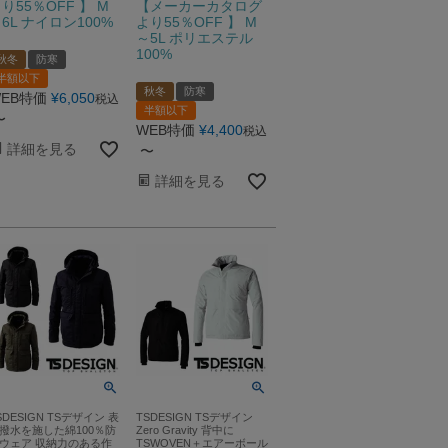
り55％OFF 】 M
【メーカーカタログ
6L ナイロン100%
より55％OFF 】 M
～5L ポリエステル
100%
秋冬
防寒
半額以下
秋冬
防寒
EB特価
¥
6,050
税込
半額以下
〜
WEB特価
¥
4,400
税込
詳細を見る
〜
詳細を見る
SDESIGN TSデザイン 表
TSDESIGN TSデザイン
撥水を施した綿100％防
Zero Gravity 背中に
ウェア 収納力のある作
TSWOVEN＋エアーボール