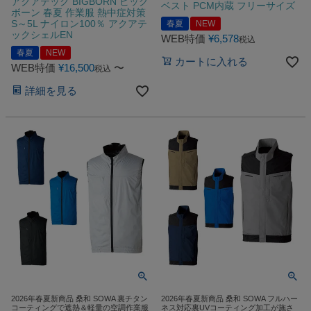
アクアテック BIGBORN ビッグ
ベスト PCM内蔵 フリーサイズ
ボーン 春夏 作業服 熱中症対策
S～5L ナイロン100％ アクアテ
春夏
NEW
ックシェルEN
WEB特価
¥
6,578
税込
春夏
NEW
カートに入れる
WEB特価
¥
16,500
〜
税込
詳細を見る
2026年春夏新商品 桑和 SOWA 裏チタン
2026年春夏新商品 桑和 SOWA フルハー
コーティングで遮熱＆軽量の空調作業服
ネス対応裏UVコーティング加工が施さ