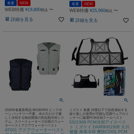
春夏
NEW
春夏
NEW
WEB特価
¥
19,800
〜
税込
WEB特価
¥
25,960
〜
税込
詳細を見る
詳細を見る
2026年春夏新商品 BIGBORN ビッグボ
ミズケイ 春夏 28度以下で自然凍結する
ーン バッテリー不要、水の力だけで優
繰り返しの使用が可能な空調ウェアのイ
しく冷却する独自開発の気化熱冷却シス
ンナーに最適PCM冷却クールベスト
テム、スリークォーターズ仕様のウォー
5501908 PCM冷却アイスベス
ターベストアクアウォーターベスト
ト ミズケイ DAIRIKI01908 大川
AT601 アクアウォーターベスト
被服 身体冷却 爽快COOL PCM