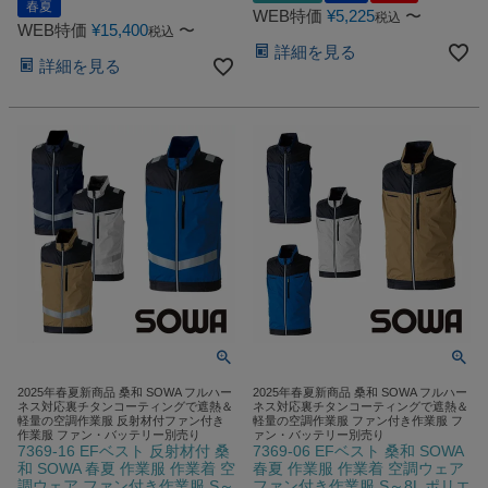
春夏
WEB特価
¥
5,225
〜
税込
WEB特価
¥
15,400
〜
税込
詳細を見る
詳細を見る
2025年春夏新商品 桑和 SOWA フルハー
2025年春夏新商品 桑和 SOWA フルハー
ネス対応裏チタンコーティングで遮熱＆
ネス対応裏チタンコーティングで遮熱＆
軽量の空調作業服 反射材付ファン付き
軽量の空調作業服 ファン付き作業服 フ
作業服 ファン・バッテリー別売り
ァン・バッテリー別売り
7369-16 EFベスト 反射材付 桑
7369-06 EFベスト 桑和 SOWA
和 SOWA 春夏 作業服 作業着 空
春夏 作業服 作業着 空調ウェア
調ウェア ファン付き作業服 S～
ファン付き作業服 S～8L ポリエ