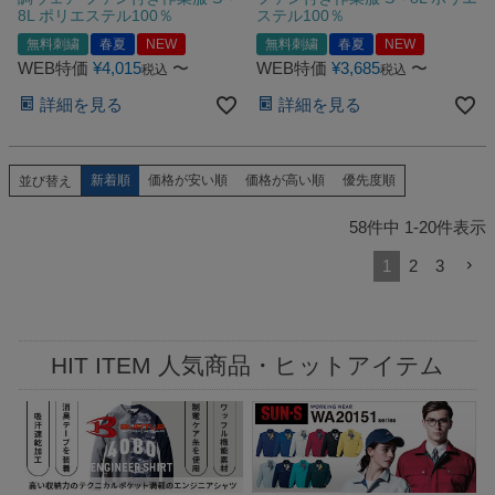
8L ポリエステル100％
ステル100％
無料刺繍
春夏
NEW
無料刺繍
春夏
NEW
WEB特価
¥
4,015
〜
WEB特価
¥
3,685
〜
税込
税込
詳細を見る
詳細を見る
新着順
価格が安い順
価格が高い順
優先度順
並び替え
58
件中
1
-
20
件表示
1
2
3
HIT ITEM 人気商品・ヒットアイテム