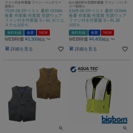
ファン付き作業服 ファン・バッテリー
れた綿100％空調作業服 ファン・バッテ
別売り
リー別売り
7539-06 EFベスト 桑和 SOWA
5349-06 EFベスト 桑和 SOWA
春夏 作業服 作業着 空調ウェア
春夏 作業服 作業着 空調ウェア
ファン付き作業服 S～6L ポリエ
ファン付き作業服 S～8L 綿
ステル100％
100％
無料刺繍
春夏
NEW
無料刺繍
春夏
NEW
WEB特価
¥
3,300
〜
WEB特価
¥
4,400
〜
税込
税込
詳細を見る
詳細を見る