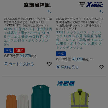
2025年春夏モデル SUN-S サンエス 圧倒
2025春夏モデル フリーとキングの2サイ
的な冷感を持続する、特殊保冷剤
ズ展開 背中と両脇に保冷剤収納ポケッ
「ICETRUST」を使用した保冷ベスト
ト 通気性の良いメッシュ素材を使用し
KF99110 保冷ベスト 保冷剤1個
たメッシュベスト
33011 メッシュベスト ジーベ
＋結露防止用カバー付き SUN-
ック XEBEC 春夏 作業服 作業
S サンエス 春夏 作業服 F ポリ
着 F～K ベスト単品 ポリエステ
エステル95％・ポリウレタン
ル85％・ポリウレタン15％ ス
5％
トレッチメッシュ
春夏
NEW
春夏
WEB特価
¥
4,378
税込
WEB特価
¥
2,090
〜
税込
カートに入れる
詳細を見る