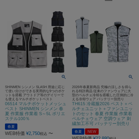
SHINMEN シンメン SLASH 用途に応じ
2026年春夏新商品 究極の涼しさを得ら
て使い分けができる実用的な9つのポケ
れる特許商品 従来のファンウェアに大
ットを搭載 アウトドア等のデイリーで
型のペルチェ冷却を搭載した圧倒的に冷
も使えるマルチポケットベスト
える冷却ウェア バッテリー別売り
06514 マルチポケットメッシュ
TH615 冷蔵服2026 ベスト＋ペ
ベスト SHINMEN シンメン 春
ルチェユニット＋ファンユニッ
夏 作業服 作業着 S～5L ポリエ
トのセット 春夏 作業服 作業着
ステル100％
ペルチェウェア 空調ウェア 刺
繍加工不可 バッテリー別売り
春夏
春夏
NEW
WEB特価
¥
2,750
〜
税込
WEB特価
¥
22,880
税込