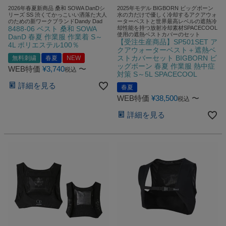
2026年春夏新商品 桑和 SOWA DanDシ
2025年モデル BIGBORN ビッグボーン
リーズ SS 渋くてかっこいい洒落た大人
水の力だけで優しく冷却するアクアウォ
のための新ワークブランドDandy Dad
ーターベストと世界最高レベルの遮熱冷
8488-06 ベスト 桑和 SOWA
却性能を持つ放射冷却素材SPACECOOL
使用の遮熱ベストカバーのセット
DanD 春夏 作業服 作業着 S～
【受注生産商品】SP501SET ア
4L ポリエステル100％
クアウォーターベスト＋遮熱ベ
ストカバーセット BIGBORN ビ
無料刺繍
春夏
NEW
ッグボーン 春夏 作業服 熱中症
WEB特価
¥
3,740
〜
税込
対策 S～5L SPACECOOL
詳細を見る
春夏
WEB特価
¥
38,500
〜
税込
詳細を見る