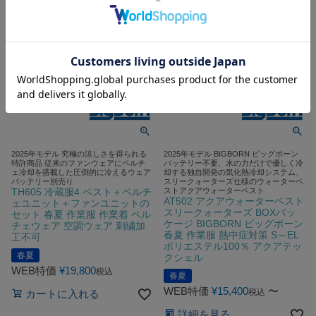
2025年モデル 究極の涼しさを得られる
2025年モデル BIGBORN ビッグボーン
特許商品 従来のファンウェアにペルチ
バッテリー不要、水の力だけで優しく冷
ェ冷却を搭載した圧倒的に冷えるウェア
却する独自開発の気化熱冷却システム、
バッテリー別売り
スリークォーターズ仕様のウォーターベ
TH605 冷蔵服4 ベスト＋ペルチ
ストアクアウォーターベスト
AT502 アクアウォーターベスト
ェユニット＋ファンユニットの
スリークォーターズ BOXパッ
セット 春夏 作業服 作業着 ペル
ケージ BIGBORN ビッグボーン
チェウェア 空調ウェア 刺繍加
春夏 作業服 熱中症対策 S～EL
工不可
ポリエステル100％ アクアテッ
春夏
クシェル
WEB特価
¥
19,800
税込
春夏
WEB特価
¥
15,400
〜
税込
カートに入れる
詳細を見る