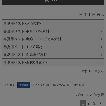
6
件中
1
-
6
件表示
春夏用ベスト-麻混素材-
春夏用ベスト-ポリ100％素材-
春夏用ベスト-裏綿・トロピカル素材-
春夏用ベスト-Ｔ／C素材-
春夏用ベスト-綿高率混素材-
春夏用ベスト-綿100％素材-
6
件中
1
-
6
件表示
新着順
価格が安い順
価格が高い順
優先度順
並び替え
58
件中
1
-
20
件表示
1
2
3