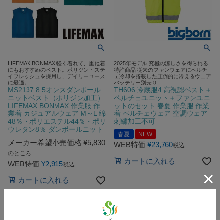
LIFEMAX BONMAX 軽く着れて、重ね着
2025年モデル 究極の涼しさを得られる
にもおすすめのベスト。ポリジン・ステ
特許商品 従来のファンウェアにペルチ
イフレッシュを採用し、デイリーユース
ェ冷却を搭載した圧倒的に冷えるウェア
に最適。
バッテリー別売り
MS2137 8.5オンスダンボール
TH606 冷蔵服4 高視認ベスト＋
ニットベスト（ポリジン加工）
ペルチェユニット＋ファンユニ
LIFEMAX BONMAX 作業服 作
ットのセット 春夏 作業服 作業
業着 カジュアルウェア M～L 綿
着 ペルチェウェア 空調ウェア
48％・ポリエステル44％・ポリ
刺繍加工不可
ウレタン8％ ダンボールニット
春夏
NEW
メーカー希望小売価格
¥
5,830
WEB特価
¥
23,760
税込
のところ
カートに入れる
WEB特価
¥
2,915
税込
カートに入れる