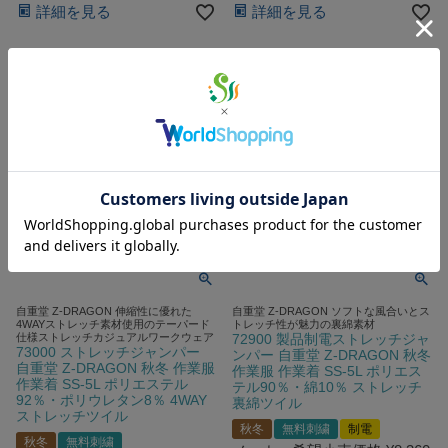
詳細を見る
詳細を見る
自重堂 Z-DRAGON 伸縮性に優れた
自重堂 Z-DRAGON ソフトな風合いとス
4WAYストレッチ素材使用のテーパード
トレッチ性が魅力の裏綿素材
仕様ストレッチカジュアルワークウェア
72900 製品制電ストレッチジャ
73000 ストレッチジャンパー
ンパー 自重堂 Z-DRAGON 秋冬
自重堂 Z-DRAGON 秋冬 作業服
作業服 作業着 SS-5L ポリエス
作業着 SS-5L ポリエステル
テル90％・綿10％ ストレッチ
92％・ポリウレタン8％ 4WAY
裏綿ツイル
ストレッチツイル
秋冬
無料刺繍
制電
秋冬
無料刺繍