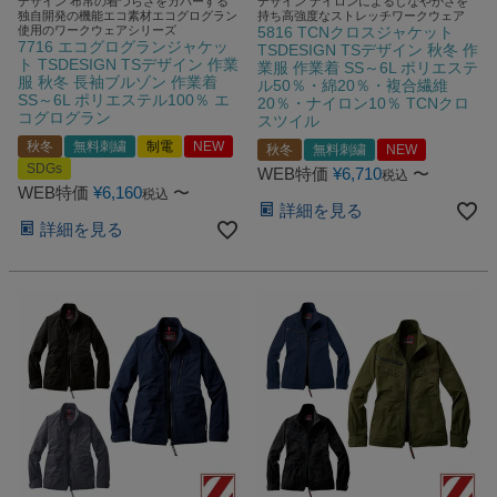
デザイン 布帛の着づらさをカバーする
デザイン ナイロンによるしなやかさを
独自開発の機能エコ素材エコグログラン
持ち高強度なストレッチワークウェア
使用のワークウェアシリーズ
5816 TCNクロスジャケット
7716 エコグログランジャケッ
TSDESIGN TSデザイン 秋冬 作
ト TSDESIGN TSデザイン 作業
業服 作業着 SS～6L ポリエステ
服 秋冬 長袖ブルゾン 作業着
ル50％・綿20％・複合繊維
SS～6L ポリエステル100％ エ
20％・ナイロン10％ TCNクロ
コグログラン
スツイル
秋冬
無料刺繍
制電
NEW
秋冬
無料刺繍
NEW
SDGs
WEB特価
¥
6,710
〜
税込
WEB特価
¥
6,160
〜
税込
詳細を見る
詳細を見る