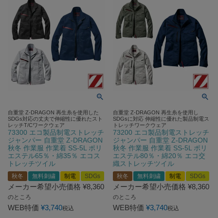
自重堂 Z-DRAGON 再生糸を使用した
自重堂 Z-DRAGON 再生糸を使用し
SDGs対応の丈夫で伸縮性に優れたスト
SDGsに対応 伸縮性に優れた製品制電ス
レッチT/Cワークウェア
トレッチワークウェア
73300 エコ製品制電ストレッチ
73200 エコ製品制電ストレッチ
ジャンパー 自重堂 Z-DRAGON
ジャンパー 自重堂 Z-DRAGON
秋冬 作業服 作業着 SS-5L ポリ
秋冬 作業服 作業着 SS-5L ポリ
エステル65％・綿35％ エコス
エステル80％・綿20％ エコ交
トレッチツイル
織ストレッチツイル
秋冬
無料刺繍
制電
SDGs
秋冬
無料刺繍
制電
SDGs
メーカー希望小売価格
¥
8,360
メーカー希望小売価格
¥
8,360
のところ
のところ
WEB特価
¥
3,740
WEB特価
¥
3,740
税込
税込