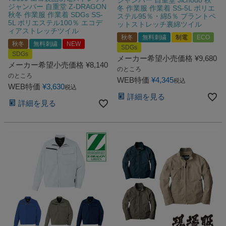
ジャンパー 自重堂 Jichodo 秋
ジャンパー 自重堂 Z-DRAGON
冬 作業服 作業着 SS-5L ポリエ
秋冬 作業服 作業着 SDGs SS-
ステル95％・綿5％ プラントペ
5L ポリエステル100％ エコデ
ットストレッチ裏綿ツイル
ィアストレッチツイル
秋冬
無料刺繍
制電
ECO
秋冬
無料刺繍
NEW
SDGs
SDGs
メーカー希望小売価格
¥
9,680
メーカー希望小売価格
¥
8,140
のところ
のところ
WEB特価
¥
4,345
税込
WEB特価
¥
3,630
税込
詳細を見る
詳細を見る