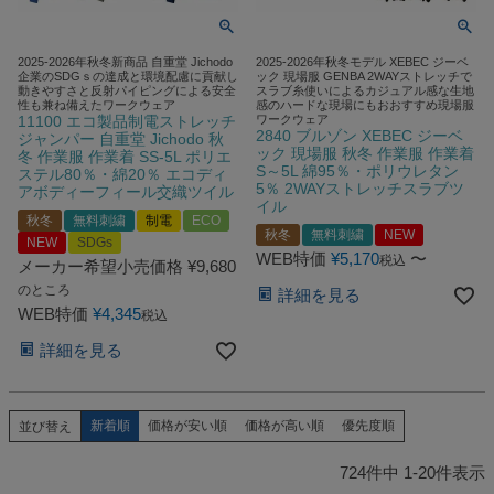
2025-2026年秋冬新商品 自重堂 Jichodo
2025-2026年秋冬モデル XEBEC ジーベ
企業のSDGｓの達成と環境配慮に貢献し
ック 現場服 GENBA 2WAYストレッチで
動きやすさと反射パイピングによる安全
スラブ糸使いによるカジュアル感な生地
性も兼ね備えたワークウェア
感のハードな現場にもおおすすめ現場服
11100 エコ製品制電ストレッチ
ワークウェア
2840 ブルゾン XEBEC ジーベ
ジャンパー 自重堂 Jichodo 秋
ック 現場服 秋冬 作業服 作業着
冬 作業服 作業着 SS-5L ポリエ
S～5L 綿95％・ポリウレタン
ステル80％・綿20％ エコディ
5％ 2WAYストレッチスラブツ
アボディーフィール交織ツイル
イル
秋冬
無料刺繍
制電
ECO
秋冬
無料刺繍
NEW
NEW
SDGs
WEB特価
¥
5,170
〜
税込
メーカー希望小売価格
¥
9,680
のところ
詳細を見る
WEB特価
¥
4,345
税込
詳細を見る
新着順
価格が安い順
価格が高い順
優先度順
並び替え
724
件中
1
-
20
件表示