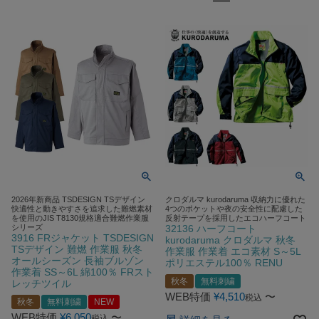
2026年新商品 TSDESIGN TSデザイン
クロダルマ kurodaruma 収納力に優れた
快適性と動きやすさを追求した難燃素材
4つのポケットや夜の安全性に配慮した
を使用のJIS T8130規格適合難燃作業服
反射テープを採用したエコハーフコート
シリーズ
32136 ハーフコート
3916 FRジャケット TSDESIGN
kurodaruma クロダルマ 秋冬
TSデザイン 難燃 作業服 秋冬
作業服 作業着 エコ素材 S～5L
オールシーズン 長袖ブルゾン
ポリエステル100％ RENU
作業着 SS～6L 綿100％ FRスト
秋冬
無料刺繍
レッチツイル
WEB特価
¥
4,510
〜
税込
秋冬
無料刺繍
NEW
WEB特価
¥
6,050
〜
税込