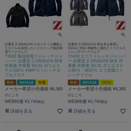
自重堂 Z-DRAGON スポーティな機能と
自重堂 Z-DRAGON 再生糸を使用し
スタイルを追求したハイスペック製品制
SDGsに対応 伸縮性に優れたミラクルス
電ワークウェア
トレッチワークウェア
73500 製品制電ストレッチジャ
73400 エコストレッチジャンパ
ンパー 自重堂 Z-DRAGON 秋冬
ー 自重堂 Z-DRAGON 秋冬 作
作業服 作業着 SS-5L ポリエス
業服 作業着 SS-5L ポリエステ
テル100％ 4WAYストレッチダ
ル80％・綿20％ エコ交織スト
ブルクロス
レッチツイル
秋冬
無料刺繍
制電
秋冬
無料刺繍
SDGs
メーカー希望小売価格
¥
8,360
メーカー希望小売価格
¥
8,360
のところ
のところ
WEB特価
¥
3,740
WEB特価
¥
3,740
税込
税込
詳細を見る
詳細を見る