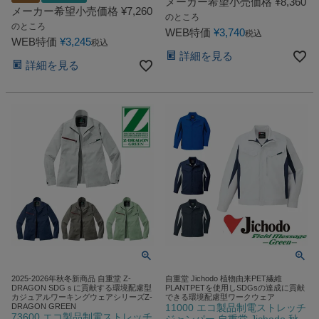
メーカー希望小売価格
¥
8,360
メーカー希望小売価格
¥
7,260
のところ
のところ
WEB特価
¥
3,740
税込
WEB特価
¥
3,245
税込
詳細を見る
詳細を見る
2025-2026年秋冬新商品 自重堂 Z-
自重堂 Jichodo 植物由来PET繊維
DRAGON SDGｓに貢献する環境配慮型
PLANTPETを使用しSDGsの達成に貢献
カジュアルワーキングウェアシリーズZ-
できる環境配慮型ワークウェア
DRAGON GREEN
11000 エコ製品制電ストレッチ
73600 エコ製品制電ストレッチ