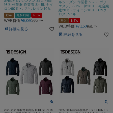
SHINMEN シンメン STX-FEG
ルシーズン 作業着 S～6L ポリ
秋冬 作業服 作業着 S～5L ナイ
エステル50％・綿20％・複合繊
ロン90％・ポリウレタン10％
維20％・ナイロン10％ TCNク
ロスツイル
秋冬
無料刺繍
NEW
WEB特価
¥
5,060
〜
秋冬
NEW
税込
WEB特価
¥
7,150
〜
税込
詳細を見る
詳細を見る
2025-2026年秋冬新商品 TSDESIGN TS
2025-2026年秋冬新商品 TSDESIGN TS