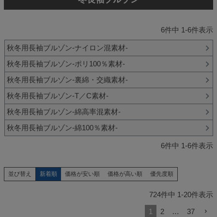
6
件中
1
-
6
件表示
秋冬用長袖ブルゾン-ナイロン混素材-
秋冬用長袖ブルゾン-ポリ100％素材-
秋冬用長袖ブルゾン-裏綿・交織素材-
秋冬用長袖ブルゾン-T／C素材-
秋冬用長袖ブルゾン-綿高率混素材-
秋冬用長袖ブルゾン-綿100％素材-
6
件中
1
-
6
件表示
新着順
価格が安い順
価格が高い順
優先度順
並び替え
724
件中
1
-
20
件表示
1
2
…
37