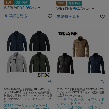
秋冬
無料刺繍
秋冬
無料刺繍
WEB特価
¥
3,960
〜
税込
WEB特価
¥
5,170
〜
税込
詳細を見る
詳細を見る
2025-2026年秋冬新商品 SHINMEN シン
2025-2026年秋冬新商品 TSDESIGN TS
メン STX-FEG ちょうどいい生地厚感と
デザイン KNICKER’S ナイロン素材使用
軽量感を重視した裏ドビーでマットな風
の高強度ワークウェア
合いの4WAYストレッチナイロンワーク
55356 ニッカーズハイブリッド
ウェア
ジャケット TSDESIGN TSデザ
02510 アーリエスジャケット
イン 作業服 秋冬 年間対応 オー