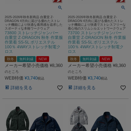
2025-2026年秋冬新商品 自重堂 Z-
2025-2026年秋冬新商品 自重堂 Z-
DRAGON 4方向に延びる優れたストレ
DRAGON 4方向に延びる優れたストレ
ッチ機能により快適な着用感を追求した
ッチ機能により快適でストレスフリーな
スポーティな本格ワークウェア
着心地のスリムシルエットワークウェア
73800 ストレッチジャンパー
73700 ストレッチジャンパー
自重堂 Z-DRAGON 秋冬 作業服
自重堂 Z-DRAGON 秋冬 作業服
作業着 SS-5L ポリエステル
作業着 SS-5L ポリエステル
100％ 4WAYストレッチ制電ク
100％ 4WAYストレッチ制電ク
ロス
ロス
秋冬
無料刺繍
NEW
秋冬
無料刺繍
NEW
メーカー希望小売価格
¥
8,360
メーカー希望小売価格
¥
8,360
のところ
のところ
WEB特価
¥
3,740
WEB特価
¥
3,740
税込
税込
詳細を見る
詳細を見る