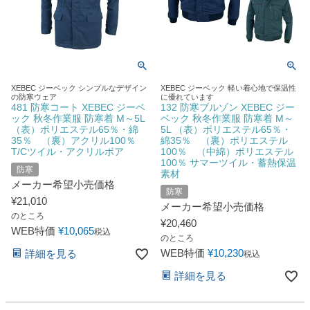
XEBEC ジーベック シンプルなデザイン
XEBEC ジーベック 軽い着心地で保温性
の防寒ウェア
に優れています
481 防寒コート XEBEC ジーベ
132 防寒ブルゾン XEBEC ジー
ック 秋冬作業服 防寒着 M～5L
ベック 秋冬作業服 防寒着 M～
（表）ポリエステル65％・綿
5L （表）ポリエステル65％・
35％ （裏）アクリル100％
綿35％ （裏）ポリエステル
T/Cツイル・アクリルボア
100％ （中綿）ポリエステル
100％ サマーツイル・蓄熱保温
防寒
素材
メーカー希望小売価格
防寒
¥
21,010
メーカー希望小売価格
のところ
¥
20,460
WEB特価
¥
10,065
税込
のところ
WEB特価
¥
10,230
詳細を見る
税込
詳細を見る