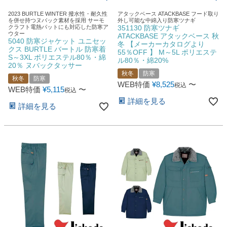
2023 BURTLE WINTER 撥水性・耐久性
アタックベース ATACKBASE フード取り
を併せ持つヌバック素材を採用 サーモ
外し可能な中綿入り防寒ツナギ
クラフト電熱パットにも対応した防寒ア
351130 防寒ツナギ
ウター
ATACKBASE アタックベース 秋
5040 防寒ジャケット ユニセッ
冬 【メーカーカタログより
クス BURTLE バートル 防寒着
55％OFF 】 M～5L ポリエステ
S～3XL ポリエステル80％・綿
ル80％・綿20%
20％ ヌバックタッサー
秋冬
防寒
秋冬
防寒
WEB特価
¥
8,525
〜
税込
WEB特価
¥
5,115
〜
税込
詳細を見る
詳細を見る