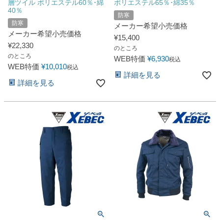
層ツイル ポリエステル60％･綿
ポリエステル65％･綿35％
40％
防寒
防寒
メーカー希望小売価格
メーカー希望小売価格
¥
15,400
¥
22,330
のところ
のところ
WEB特価
¥
6,930
税込
WEB特価
¥
10,010
税込
詳細を見る
詳細を見る