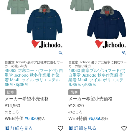
自重堂 Jichodo 裏ボアは極寒に挑むワー
自重堂 Jichodo 裏ボアは極寒に挑むワー
カーの強い味方
カーの強い味方
48063 防寒コート(フード付) 自
48060 防寒ブルゾン(フード付)
重堂 Jichodo 秋冬作業服 作業
自重堂 Jichodo 秋冬作業服 作
着 M~4L ツイル ポリエステル
業着 M~4L ツイル ポリエステ
65％･綿35％
ル65％･綿35％
防寒
防寒
メーカー希望小売価格
メーカー希望小売価格
¥
14,960
¥
13,420
のところ
のところ
WEB特価
¥
6,820
WEB特価
¥
6,050
税込
税込
詳細を見る
詳細を見る