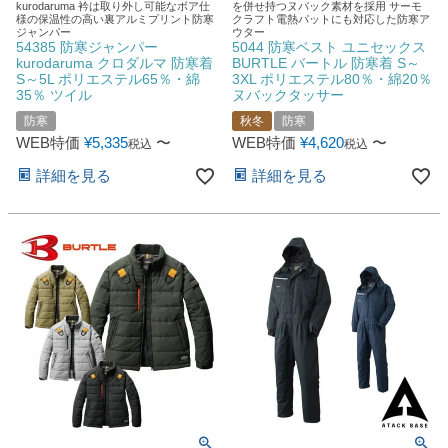
kurodaruma 衿は取り外し可能なボア仕
を併せ持つヌバック素材を採用 サーモ
様の保温性の高い裏アルミプリント防寒
クラフト電熱パットにも対応した防寒ア
ジャンパー
ウター
54385 防寒ジャンパー
5044 防寒ベスト ユニセックス
kurodaruma クロダルマ 防寒着
BURTLE バートル 防寒着 S～
S～5L ポリエステル65％・綿
3XL ポリエステル80％・綿20％
35％ ツイル
ヌバックタッサー
防寒
秋冬
防寒
WEB特価
¥
5,335
〜
WEB特価
¥
4,620
〜
税込
税込
詳細を見る
詳細を見る