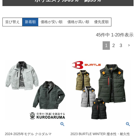
新着順
価格が安い順
価格が高い順
優先度順
並び替え
45
件中
1
-
20
件表示
1
2
3
2024-2025年モデル クロダルマ
2023 BURTLE WINTER 撥水性・耐久性