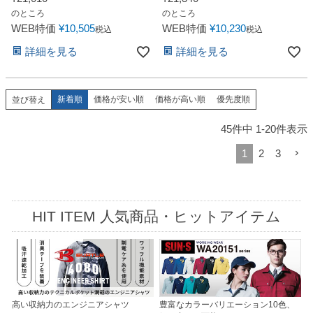
のところ
のところ
WEB特価
¥
10,505
WEB特価
¥
10,230
税込
税込
詳細を見る
詳細を見る
新着順
価格が安い順
価格が高い順
優先度順
並び替え
45
件中
1
-
20
件表示
1
2
3
HIT ITEM 人気商品・ヒットアイテム
高い収納力のエンジニアシャツ
豊富なカラーバリエーション10色、