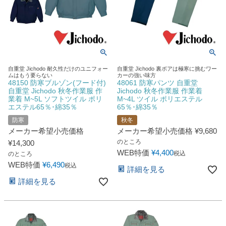
自重堂 Jichodo 耐久性だけのユニフォー
自重堂 Jichodo 裏ボアは極寒に挑むワー
ムはもう要らない
カーの強い味方
48150 防寒ブルゾン(フード付)
48061 防寒パンツ 自重堂
自重堂 Jichodo 秋冬作業服 作
Jichodo 秋冬作業服 作業着
業着 M~5L ソフトツイル ポリ
M~4L ツイル ポリエステル
エステル65％･綿35％
65％･綿35％
防寒
秋冬
メーカー希望小売価格
メーカー希望小売価格
¥
9,680
のところ
¥
14,300
WEB特価
¥
4,400
税込
のところ
WEB特価
¥
6,490
税込
詳細を見る
詳細を見る