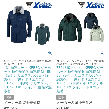
XEBEC ジーベック 軽い着心地で保温性
XEBEC ジーベック ハードワークに最適
に優れています
な耐久性と収納力を備えています
131 防寒コート XEBEC ジーベ
772 防寒ブルゾン XEBEC ジー
ック 秋冬作業服 防寒着 M～5L
ベック 秋冬作業服 防寒着 M～
（表）ポリエステル65％・綿
5L （表）ポリエステル65％・
35％ （裏）ポリエステル
綿35％ （裏）ポリエステル
100％ （中綿）ポリエステル
100％ （中綿）ポリエステル
100％ サマーツイル・蓄熱保温
100％ T/Cツイル・トリコット
素材
起毛
防寒
防寒
メーカー希望小売価格
メーカー希望小売価格
¥
21,010
¥
21,340