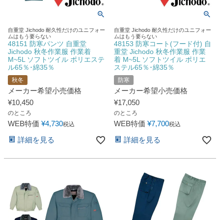
自重堂 Jichodo 耐久性だけのユニフォー
自重堂 Jichodo 耐久性だけのユニフォー
ムはもう要らない
ムはもう要らない
48151 防寒パンツ 自重堂
48153 防寒コート(フード付) 自
Jichodo 秋冬作業服 作業着
重堂 Jichodo 秋冬作業服 作業
M~5L ソフトツイル ポリエステ
着 M~5L ソフトツイル ポリエ
ル65％･綿35％
ステル65％･綿35％
秋冬
防寒
メーカー希望小売価格
メーカー希望小売価格
¥
10,450
¥
17,050
のところ
のところ
WEB特価
¥
4,730
WEB特価
¥
7,700
税込
税込
詳細を見る
詳細を見る