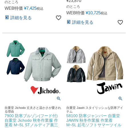
¥
23,870
のところ
のところ
WEB特価
¥
7,425
税込
WEB特価
¥
10,725
税込
詳細を見る
詳細を見る
自重堂 Jichodo 丈夫さと温かさが愛され
自重堂 Jawin スタイリッシュな防寒アイ
る理由
テム
7900 防寒ブルゾン(フード付)
58100 防寒ジャンパー 自重堂
自重堂 Jichodo 秋冬作業服 作
JAWIN 秋冬作業服 作業着
業着 M~5L STノルディア裏三
M~5L 起毛ソフトサマーツイル