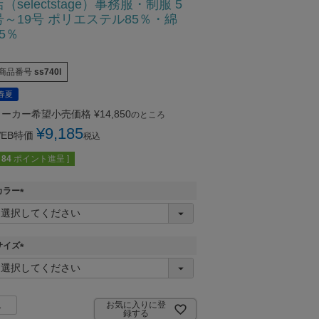
店（selectstage）事務服・制服 5
号～19号 ポリエステル85％・綿
15％
商品番号
ss740l
春夏
メーカー希望小売価格
¥
14,850
のところ
¥
9,185
EB特価
税込
84
ポイント進呈 ]
カラー
(
必
須
)
サイズ
(
必
須
)
お気に入りに登
録する