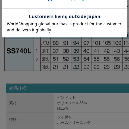
商品仕様
ピンドット
素材
ポリエステル85％
綿15％
タイ付き
特徴
ホームクリーニング