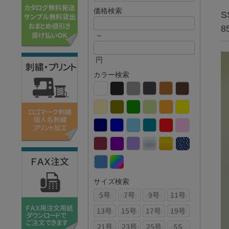
価格検索
S
8
～
円
カラー検索
サイズ検索