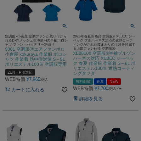
空調服×小倉屋 空調ファンが取り付けら
2026年春夏新商品 空調服® XEBEC ジー
れるDRYメッシュ生地使用の半袖ポロシ
ベック フルハーネス対応の遮熱コーテ
ャツ ファン・バッテリー別売り
ィングがされた腰まわりの干渉を軽減す
9001 空調服Ⓡエアファンポロ
る上部ファン仕様 空調服Ⓡ
XE98108 空調服®半袖ブルゾン
小倉屋 kokuraya 作業服 ポロシ
ハーネス対応 XEBEC ジーベッ
ャツ 作業着 熱中症対策 S～5L
ク 春夏 作業服 作業着 S～6L ポ
ポリエステル100％ 空調服専用
リエステル100％ 遮熱コーティ
ZEN・PRI対応
ングタフタ
WEB特価
¥
7,865
税込
無料刺繍
春夏
NEW
WEB特価
¥
7,700
〜
税込
カートに入れる
詳細を見る