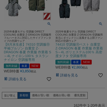
2025年春夏モデル 空調服 DIRECT
2025年春夏モデル 空調服 DIRECT
COOLING 自重堂 Z-DRAGON 空調服用
COOLING 自重堂 Z-DRAGON 空調服用
フルハーネスに対応したサイドファンタ
首元にダイレクトに送風する上部ファン
イプの空調ウェア
対応の空調ウェア
【8月末生産】74310 空調服Ⓡ
74410 空調服Ⓡベスト 自重堂
半袖ブルゾン 自重堂 Z-
Z-DRAGON 春夏 作業服 作業着
DRAGON 春夏 作業服 作業着 S
S～4L ポリエステル100％ 高密
～4L ナイロン100％ タスラン
度タフタ 空調服専用
ナイロン 空調服専用
無料刺繍
春夏
NEW
無料刺繍
春夏
NEW
WEB特価
¥
2,860
税込
WEB特価
¥
3,850
税込
詳細を見る
詳細を見る
新着順
価格が安い順
価格が高い順
優先度順
並び替え
162
件中
1
-
20
件表示