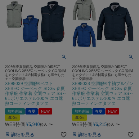
2026年春夏新商品 空調服® DIRECT
2026年春夏新商品 空調服® DIRECT
COOLING XEBEC ジーベック CO2削減
COOLING XEBEC ジーベック CO2削減
をカタチに！JIS制電規格にも適合した
をカタチに！JIS制電規格にも適合した
エコ空調服Ⓡ
エコ空調服Ⓡ
XE98039 空調服®ベスト
XE98038 空調服®半袖ブルゾン
XEBEC ジーベック SDGs 春夏
XEBEC ジーベック SDGs 春夏
作業服 作業着 空調ウェア SS～
作業服 作業着 空調ウェア SS～
6L ポリエステル100％ エコ遮
6L ポリエステル100％ エコ遮
熱コーティングタフタ
熱コーティングタフタ
無料刺繍
春夏
NEW
無料刺繍
春夏
NEW
SDGs
SDGs
WEB特価
¥
5,940
〜
WEB特価
¥
6,215
〜
税込
税込
詳細を見る
詳細を見る