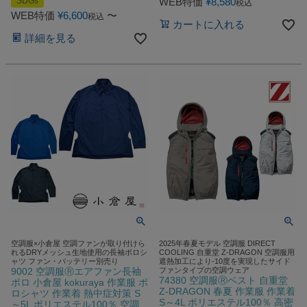
SDGs
WEB特価
¥
8,580
税込
WEB特価
¥
6,600
〜
税込
カートに入れる
詳細を見る
空調服×小倉屋 空調ファンが取り付けら
2025年春夏モデル 空調服 DIRECT
れるDRYメッシュ生地使用の長袖ポロシ
COOLING 自重堂 Z-DRAGON 空調服用
ャツ ファン・バッテリー別売り
遮熱加工により-10度を実現したサイド
9002 空調服Ⓡエアファン長袖
ファンタイプの空調ウェア
74380 空調服Ⓡベスト 自重堂
ポロ 小倉屋 kokuraya 作業服 ポ
Z-DRAGON 春夏 作業服 作業着
ロシャツ 作業着 熱中症対策 S
S～4L ポリエステル100％ 高密
～5L ポリエステル100％ 空調