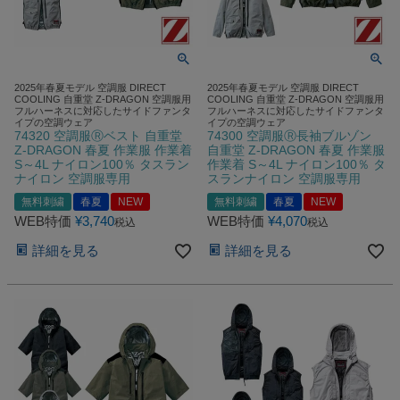
2025年春夏モデル 空調服 DIRECT
2025年春夏モデル 空調服 DIRECT
COOLING 自重堂 Z-DRAGON 空調服用
COOLING 自重堂 Z-DRAGON 空調服用
フルハーネスに対応したサイドファンタ
フルハーネスに対応したサイドファンタ
イプの空調ウェア
イプの空調ウェア
74320 空調服Ⓡベスト 自重堂
74300 空調服Ⓡ長袖ブルゾン
Z-DRAGON 春夏 作業服 作業着
自重堂 Z-DRAGON 春夏 作業服
S～4L ナイロン100％ タスラン
作業着 S～4L ナイロン100％ タ
ナイロン 空調服専用
スランナイロン 空調服専用
無料刺繍
春夏
NEW
無料刺繍
春夏
NEW
WEB特価
¥
3,740
WEB特価
¥
4,070
税込
税込
詳細を見る
詳細を見る