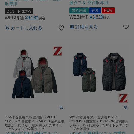
度タフタ 空調服専用
服専用
無料刺繍
春夏
NEW
ZEN・PRI対応
WEB特価
¥
3,520
WEB特価
¥
8,360
税込
税込
詳細を見る
カートに入れる
2025年春夏モデル 空調服 DIRECT
2025年春夏モデル 空調服 DIRECT
COOLING 自重堂 Z-DRAGON 空調服用
COOLING 自重堂 Z-DRAGON 空調服用
遮熱加工により-10度を実現したサイド
フルハーネスに対応したサイドファンタ
ファンタイプの空調ウェア
イプの空調ウェア
74360 空調服Ⓡ長袖ブルゾン
74350 空調服Ⓡベスト 自重堂