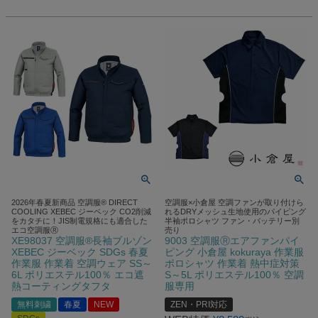
2026年春夏新商品 空調服® DIRECT
空調服×小倉屋 空調ファンが取り付けら
COOLING XEBEC ジーベック CO2削減
れるDRYメッシュ生地使用のパイピング
をカタチに！JIS制電規格にも適合した
半袖ポロシャツ ファン・バッテリー別
エコ空調服Ⓡ
売り
XE98037 空調服®長袖ブルゾン
9003 空調服Ⓡエアファンパイ
XEBEC ジーベック SDGs 春夏
ピング 小倉屋 kokuraya 作業服
作業服 作業着 空調ウェア SS～
ポロシャツ 作業着 熱中症対策
6L ポリエステル100％ エコ遮
S～5L ポリエステル100％ 空調
熱コーティングタフタ
服専用
無料刺繍
春夏
NEW
ZEN・PRI対応