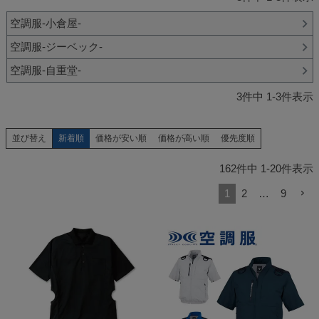
空調服-小倉屋-
空調服-ジーベック-
空調服-自重堂-
3
件中
1
-
3
件表示
新着順
価格が安い順
価格が高い順
優先度順
並び替え
162
件中
1
-
20
件表示
1
2
…
9