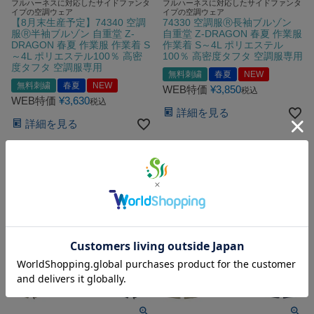
フルハーネスに対応したサイドファンタ
フルハーネスに対応したサイドファンタ
イプの空調ウェア
イプの空調ウェア
【8月末生産予定】74340 空調
74330 空調服Ⓡ長袖ブルゾン
服Ⓡ半袖ブルゾン 自重堂 Z-
自重堂 Z-DRAGON 春夏 作業服
DRAGON 春夏 作業服 作業着 S
作業着 S～4L ポリエステル
～4L ポリエステル100％ 高密
100％ 高密度タフタ 空調服専用
度タフタ 空調服専用
無料刺繍
春夏
NEW
無料刺繍
春夏
NEW
WEB特価
¥
3,850
税込
WEB特価
¥
3,630
税込
詳細を見る
詳細を見る