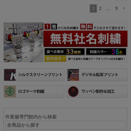
1
2
…
9
作業服専門館内から検索