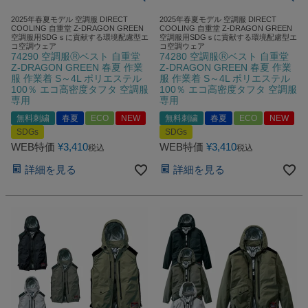
2025年春夏モデル 空調服 DIRECT
2025年春夏モデル 空調服 DIRECT
COOLING 自重堂 Z-DRAGON GREEN
COOLING 自重堂 Z-DRAGON GREEN
空調服用SDGｓに貢献する環境配慮型エ
空調服用SDGｓに貢献する環境配慮型エ
コ空調ウェア
コ空調ウェア
74290 空調服Ⓡベスト 自重堂
74280 空調服Ⓡベスト 自重堂
Z-DRAGON GREEN 春夏 作業
Z-DRAGON GREEN 春夏 作業
服 作業着 S～4L ポリエステル
服 作業着 S～4L ポリエステル
100％ エコ高密度タフタ 空調服
100％ エコ高密度タフタ 空調服
専用
専用
無料刺繍
春夏
ECO
NEW
無料刺繍
春夏
ECO
NEW
SDGs
SDGs
WEB特価
¥
3,410
WEB特価
¥
3,410
税込
税込
詳細を見る
詳細を見る