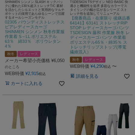
SHINMEN シンメン SLASH キックバッ
TSDESIGN TSデザイン NEO BASIC 快
クに優れた130％超ストレッチT/C 素材
適さと機能性を追求 多彩なカラーでス
を活かしたシルエットと実用的なマルチ
タイリングの幅が広がるシリーズ スト
ポケットの採用であらゆるシーンで活躍
レッチ性を追加してリニューアル
するオールシーズンモデル
【廃番商品・在庫限り 後継品番
02305 バウンディストレッチス
64141】63141 ストレッチRIP
ピアレディースカーゴ
STOP レディースカーゴパンツ
SHINMEN シンメン 秋冬作業服
TSDESIGN 藤和 作業服 秋冬 レ
作業着 S～LL ポリエステル
ディースカーゴパンツ 作業着
63％ 綿33％ ポリウレタン
ポリエステル65％・綿35％ ス
4％
トレッチリップストップ(導電
繊維混入）
秋冬
レディース
秋冬
レディース
メーカー希望小売価格
¥
6,050
WEB特価
¥
4,290
〜
税込
のところ
WEB特価
¥
2,915
税込
詳細を見る
カートに入れる