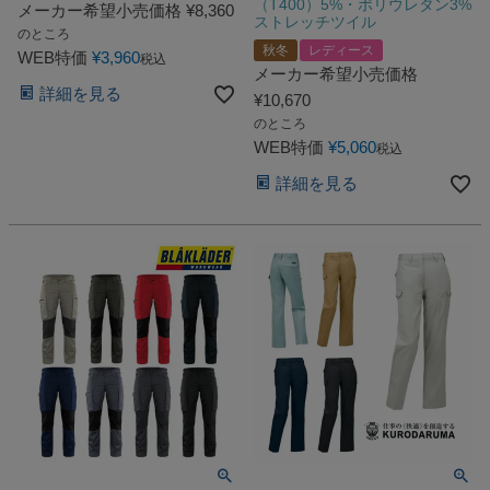
（T400）5%・ポリウレタン3%
メーカー希望小売価格
¥
8,360
ストレッチツイル
のところ
秋冬
レディース
WEB特価
¥
3,960
税込
メーカー希望小売価格
詳細を見る
¥
10,670
のところ
WEB特価
¥
5,060
税込
詳細を見る