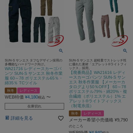
SUN-S サンエス タフなデザイン採用の
SUN-S サンエス 超軽量でストレッチ性
多機能なハードワーク向け。
に優れた素材「エアレット®ライトフィ
WA21716 レディースカーゴパ
ックス」採用。
【廃番商品】WA21616 レディ
ンツ SUN-S サンエス 秋冬作業
ースカーゴパンツ SUN-S サン
服 60～78 ポリエステル65％・
エス 秋冬作業服 【メーカーカ
綿35％ TCツイル
タログより50％OFF】 60～78
秋冬
レディース
ポリエステル79%・綿20%・複
合繊維（ポリエステル）1% エ
WEB特価
¥
4,180
〜
税込
アレット®ライトフィックス
（制電糸混）
在庫切れ
秋冬
レディース
詳細を見る
メーカー希望小売価格
¥
9,790
のところ
WEB特価
¥
4,840
税込