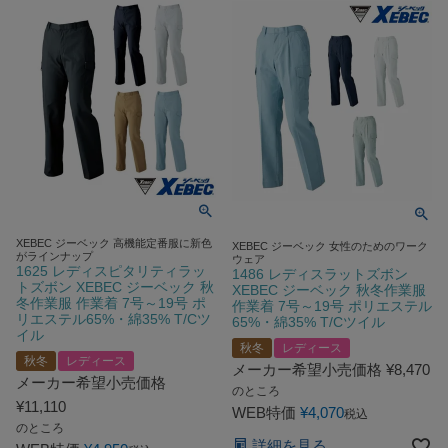
XEBEC ジーベック 高機能定番服に新色
XEBEC ジーベック 女性のためのワーク
がラインナップ
ウェア
1625 レディスピタリティラッ
1486 レディスラットズボン
トズボン XEBEC ジーベック 秋
XEBEC ジーベック 秋冬作業服
冬作業服 作業着 7号～19号 ポ
作業着 7号～19号 ポリエステル
リエステル65%・綿35% T/Cツ
65%・綿35% T/Cツイル
イル
秋冬
レディース
秋冬
レディース
メーカー希望小売価格
¥
8,470
メーカー希望小売価格
のところ
¥
11,110
WEB特価
¥
4,070
税込
のところ
詳細を見る