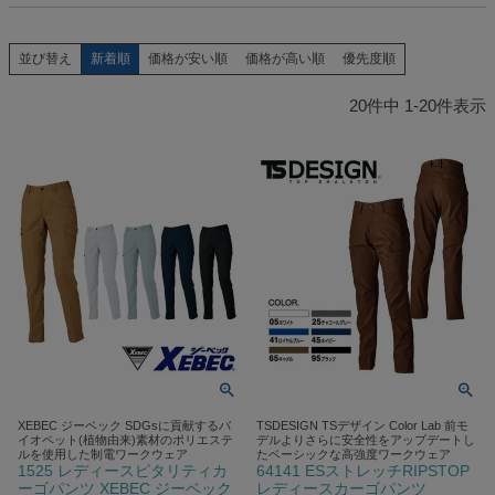
新着順
価格が安い順
価格が高い順
優先度順
並び替え
20
件中
1
-
20
件表示
XEBEC ジーベック SDGsに貢献するバ
TSDESIGN TSデザイン Color Lab 前モ
イオペット(植物由来)素材のポリエステ
デルよりさらに安全性をアップデートし
ルを使用した制電ワークウェア
たベーシックな高強度ワークウェア
1525 レディースピタリティカ
64141 ESストレッチRIPSTOP
ーゴパンツ XEBEC ジーベック
レディースカーゴパンツ