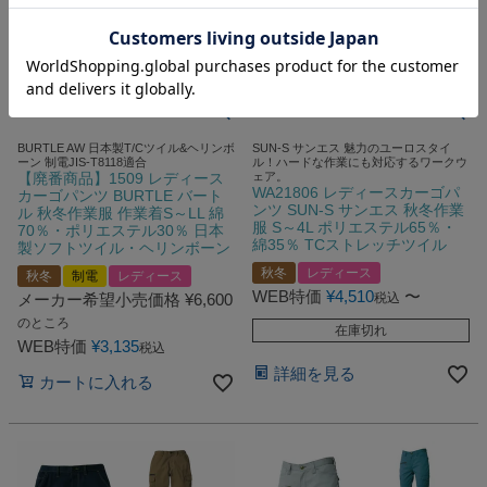
BURTLE AW 日本製T/Cツイル&ヘリンボ
SUN-S サンエス 魅力のユーロスタイ
ーン 制電JIS-T8118適合
ル！ハードな作業にも対応するワークウ
【廃番商品】1509 レディース
ェア。
WA21806 レディースカーゴパ
カーゴパンツ BURTLE バート
ンツ SUN-S サンエス 秋冬作業
ル 秋冬作業服 作業着S～LL 綿
服 S～4L ポリエステル65％・
70％・ポリエステル30％ 日本
綿35％ TCストレッチツイル
製ソフトツイル・ヘリンボーン
秋冬
レディース
秋冬
制電
レディース
WEB特価
¥
4,510
〜
メーカー希望小売価格
¥
6,600
税込
のところ
在庫切れ
WEB特価
¥
3,135
税込
詳細を見る
カートに入れる