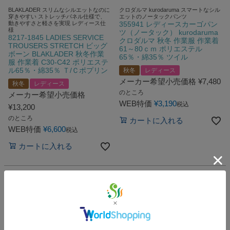
BLAKLADER スリムなシルエットなのに
クロダルマ kurodaruma スマートなシル
穿きやすい ストレッチパネル仕様で、
エットのノータックパンツ
動きやすさと軽さを実現 レディース仕
355941 レディースカーゴパン
様
ツ（ノータック） kurodaruma
8217-1845 LADIES SERVICE
クロダルマ 秋冬 作業服 作業着
TROUSERS STRETCH ビッグ
61～80ｃｍ ポリエステル
ボーン BLAKLADER 秋冬作業
65％・綿35％ ツイル
服 作業着 C30-C42 ポリエステ
ル65％・綿35％ Ｔ/Ｃポプリン
秋冬
レディース
メーカー希望小売価格
¥
7,480
秋冬
レディース
のところ
メーカー希望小売価格
WEB特価
¥
3,190
税込
¥
13,200
のところ
カートに入れる
WEB特価
¥
6,600
税込
カートに入れる