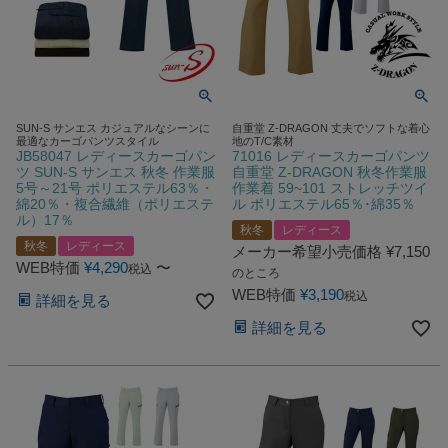
SUN-S サンエス カジュアルなシーンに
自重堂 Z-DRAGON 丈夫でソフトな着心
最適なカーゴパンツスタイル
地のT/C素材
JB58047 レディースカーゴパン
71016 レディースカーゴパンツ
ツ SUN-S サンエス 秋冬 作業服
自重堂 Z-DRAGON 秋冬作業服
5号～21号 ポリエステル63％・
作業着 59~101 ストレッチツイ
綿20％・複合繊維（ポリエステ
ル ポリエステル65％･綿35％
ル）17％
秋冬
レディース
秋冬
レディース
メーカー希望小売価格
¥
7,150
WEB特価
¥
4,290
〜
税込
のところ
WEB特価
¥
3,190
税込
詳細を見る
詳細を見る