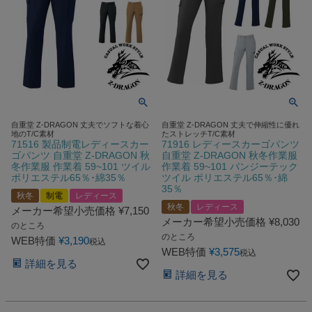
自重堂 Z-DRAGON 丈夫でソフトな着心
自重堂 Z-DRAGON 丈夫で伸縮性に優れ
地のT/C素材
たストレッチT/C素材
71516 製品制電レディースカー
71916 レディースカーゴパンツ
ゴパンツ 自重堂 Z-DRAGON 秋
自重堂 Z-DRAGON 秋冬作業服
冬作業服 作業着 59~101 ツイル
作業着 59~101 バンジーテック
ポリエステル65％･綿35％
ツイル ポリエステル65％･綿
35％
秋冬
制電
レディース
秋冬
レディース
メーカー希望小売価格
¥
7,150
メーカー希望小売価格
¥
8,030
のところ
のところ
WEB特価
¥
3,190
税込
WEB特価
¥
3,575
税込
詳細を見る
詳細を見る