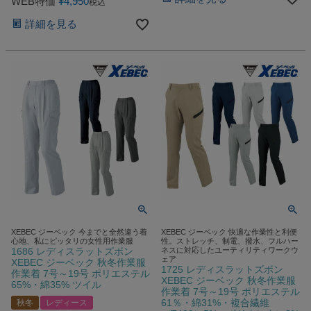
WEB特価
¥
4,950
税込
詳細を見る
XEBEC ジーベック 今までと全然違う着
XEBEC ジーベック 快適な作業性と利便
心地、私にピッタリの女性用作業服
性。ストレッチ、制電、撥水、フルハー
1686 レディスラットズボン
ネスに対応したユーティリティワークウ
ェア
XEBEC ジーベック 秋冬作業服
1725 レディスラットズボン
作業着 7号～19号 ポリエステル
XEBEC ジーベック 秋冬作業服
65%・綿35% ツイル
作業着 7号～19号 ポリエステル
61％・綿31%・複合繊維
秋冬
レディース