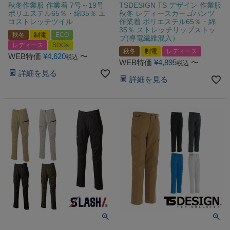
秋冬作業服 作業着 7号～19号
TSDESIGN TS デザイン 作業服
ポリエステル65％・綿35％ エ
秋冬 レディースカーゴパンツ
コストレッチツイル
作業着 ポリエステル65％・綿
35％ ストレッチリップストッ
秋冬
制電
ECO
プ(導電繊維混入）
レディース
SDGs
秋冬
制電
レディース
WEB特価
¥
4,620
〜
税込
WEB特価
¥
4,895
〜
税込
詳細を見る
詳細を見る