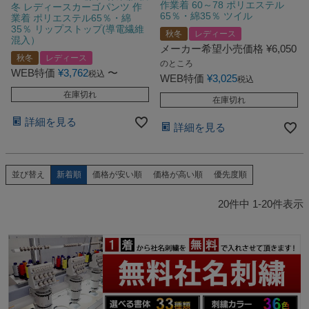
作業着 60～78 ポリエステル
冬 レディースカーゴパンツ 作
65％・綿35％ ツイル
業着 ポリエステル65％・綿
35％ リップストップ(導電繊維
秋冬
レディース
混入）
メーカー希望小売価格
¥
6,050
秋冬
レディース
のところ
WEB特価
¥
3,762
〜
税込
WEB特価
¥
3,025
税込
在庫切れ
在庫切れ
詳細を見る
詳細を見る
新着順
価格が安い順
価格が高い順
優先度順
並び替え
20
件中
1
-
20
件表示