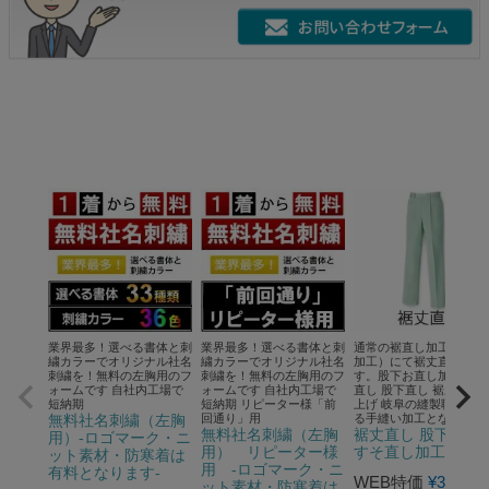
業界最多！選べる書体と刺
業界最多！選べる書体と刺
通常の裾直し加工（タタ
繍カラーでオリジナル社名
繍カラーでオリジナル社名
加工）にて裾丈直ししま
刺繍を！無料の左胸用のフ
刺繍を！無料の左胸用のフ
す。股下お直し加工 すそ
ォームです 自社内工場で
ォームです 自社内工場で
直し 股下直し 裾上げ す
短納期
短納期 リピーター様「前
上げ 岐阜の縫製職人によ
無料社名刺繍（左胸
回通り」用
る手縫い加工となります
無料社名刺繍（左胸
裾丈直し 股下直し
用）-ロゴマーク・ニ
用） リピーター様
すそ直し加工
ット素材・防寒着は
用 -ロゴマーク・ニ
有料となります-
WEB特価
¥
330
税込
ット素材・防寒着は