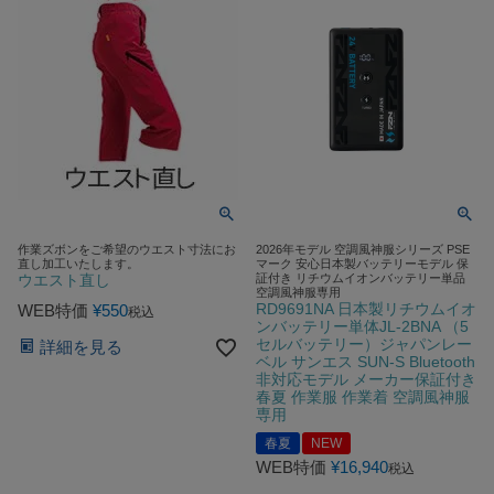
作業ズボンをご希望のウエスト寸法にお
2026年モデル 空調風神服シリーズ PSE
直し加工いたします。
マーク 安心日本製バッテリーモデル 保
ウエスト直し
証付き リチウムイオンバッテリー単品
空調風神服専用
RD9691NA 日本製リチウムイオ
WEB特価
¥
550
税込
ンバッテリー単体JL-2BNA （5
セルバッテリー）ジャパンレー
詳細を見る
ベル サンエス SUN-S Bluetooth
非対応モデル メーカー保証付き
春夏 作業服 作業着 空調風神服
専用
春夏
NEW
WEB特価
¥
16,940
税込