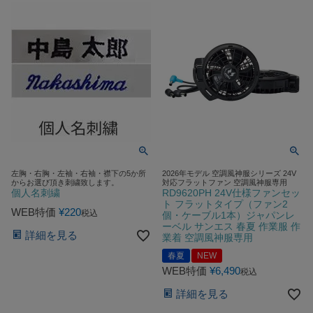
左胸・右胸・左袖・右袖・襟下の5か所
2026年モデル 空調風神服シリーズ 24V
からお選び頂き刺繍致します。
対応フラットファン 空調風神服専用
個人名刺繍
RD9620PH 24V仕様ファンセッ
ト フラットタイプ（ファン2
WEB特価
¥
220
税込
個・ケーブル1本）ジャパンレ
ーベル サンエス 春夏 作業服 作
詳細を見る
業着 空調風神服専用
春夏
NEW
WEB特価
¥
6,490
税込
詳細を見る