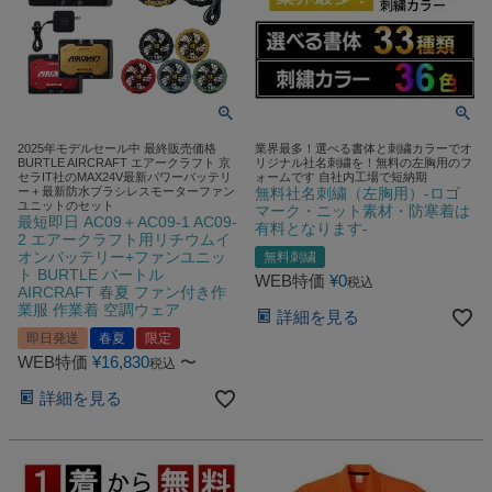
2025年モデルセール中 最終販売価格
業界最多！選べる書体と刺繍カラーでオ
BURTLE AIRCRAFT エアークラフト 京
リジナル社名刺繍を！無料の左胸用のフ
セラIT社のMAX24V最新パワーバッテリ
ォームです 自社内工場で短納期
ー＋最新防水ブラシレスモーターファン
無料社名刺繍（左胸用）-ロゴ
ユニットのセット
マーク・ニット素材・防寒着は
最短即日 AC09＋AC09-1 AC09-
有料となります-
2 エアークラフト用リチウムイ
オンバッテリー+ファンユニッ
無料刺繍
ト BURTLE バートル
WEB特価
¥
0
税込
AIRCRAFT 春夏 ファン付き作
業服 作業着 空調ウェア
詳細を見る
即日発送
春夏
限定
WEB特価
¥
16,830
〜
税込
詳細を見る