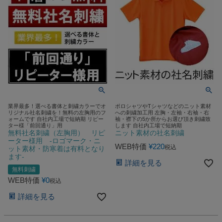
業界最多！選べる書体と刺繍カラーでオ
ポロシャツやTシャツなどのニット素材
リジナル社名刺繍を！無料の左胸用のフ
への刺繍加工用 左胸・左袖・右袖・右
ォームです 自社内工場で短納期 リピー
袖・襟下の5か所からお選び頂き刺繍致
ター様「前回通り」用
します 自社内工場で短納期
無料社名刺繍（左胸用） リピ
ニット素材の社名刺繍
ーター様用 -ロゴマーク・ニ
WEB特価
¥
220
税込
ット素材・防寒着は有料となり
ます-
詳細を見る
無料刺繍
WEB特価
¥
0
税込
詳細を見る