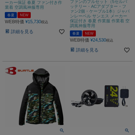
ファンのフルセット（5セルバ
ーカー保証 春夏 ファン付き作
ッテリー・ACアダプター・フ
業着 空調風神服専用
ァン2個・ケーブル1本）ジャパ
春夏
NEW
ンレーベル サンエス メーカー
保証付き 春夏 作業服 作業着 空
WEB特価
¥
15,730
税込
調風神服専用
詳細を見る
春夏
NEW
WEB特価
¥
24,530
税込
詳細を見る