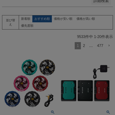
詳細検索
新着順
おすすめ順
価格が安い順
価格が高い順
並び替
え
優先度順
9533
件中
1
-
20
件表示
1
2
…
477