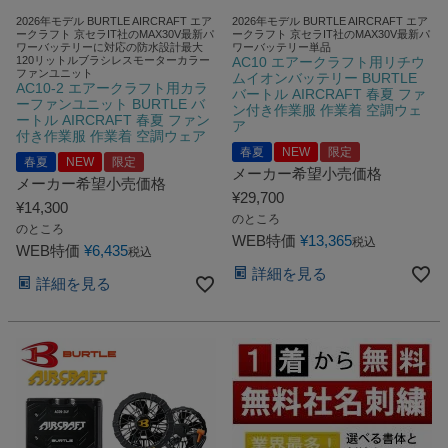
2026年モデル BURTLE AIRCRAFT エア
2026年モデル BURTLE AIRCRAFT エア
ークラフト 京セラIT社のMAX30V最新パ
ークラフト 京セラIT社のMAX30V最新パ
ワーバッテリーに対応の防水設計最大
ワーバッテリー単品
120リットルブラシレスモーターカラー
AC10 エアークラフト用リチウ
ファンユニット
ムイオンバッテリー BURTLE
AC10-2 エアークラフト用カラ
バートル AIRCRAFT 春夏 ファ
ーファンユニット BURTLE バ
ン付き作業服 作業着 空調ウェ
ートル AIRCRAFT 春夏 ファン
ア
付き作業服 作業着 空調ウェア
春夏
NEW
限定
春夏
NEW
限定
メーカー希望小売価格
メーカー希望小売価格
¥
29,700
¥
14,300
のところ
のところ
WEB特価
¥
13,365
税込
WEB特価
¥
6,435
税込
詳細を見る
詳細を見る