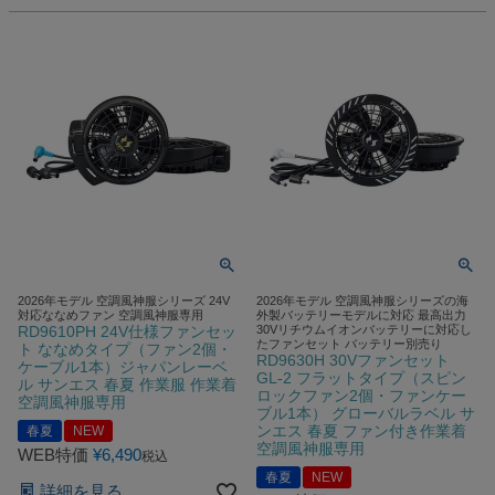
2026年モデル 空調風神服シリーズ 24V
2026年モデル 空調風神服シリーズの海
対応ななめファン 空調風神服専用
外製バッテリーモデルに対応 最高出力
RD9610PH 24V仕様ファンセッ
30Vリチウムイオンバッテリーに対応し
たファンセット バッテリー別売り
ト ななめタイプ（ファン2個・
RD9630H 30Vファンセット
ケーブル1本）ジャパンレーベ
GL-2 フラットタイプ（スピン
ル サンエス 春夏 作業服 作業着
ロックファン2個・ファンケー
空調風神服専用
ブル1本） グローバルラベル サ
ンエス 春夏 ファン付き作業着
春夏
NEW
空調風神服専用
WEB特価
¥
6,490
税込
春夏
NEW
詳細を見る