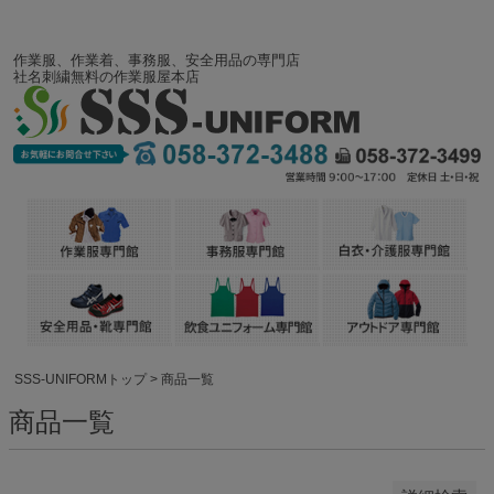
バンドル販売
作業服、作業着、事務服、安全用品の専門店
社名刺繍無料の作業服屋本店
予約商品
予約商品のみを表示
並び順
新着順
登録順
価格が安い順
価格が高い順
優先度順
レビュー順
SSS-UNIFORMトップ
商品一覧
キーワードヒット順
商品一覧
検索