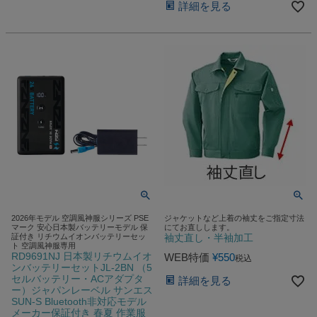
詳細を見る
2026年モデル 空調風神服シリーズ PSE
ジャケットなど上着の袖丈をご指定寸法
マーク 安心日本製バッテリーモデル 保
にてお直しします。
証付き リチウムイオンバッテリーセッ
袖丈直し・半袖加工
ト 空調風神服専用
RD9691NJ 日本製リチウムイオ
WEB特価
¥
550
税込
ンバッテリーセットJL-2BN （5
セルバッテリー・ACアダプタ
詳細を見る
ー）ジャパンレーベル サンエス
SUN-S Bluetooth非対応モデル
メーカー保証付き 春夏 作業服