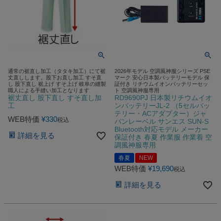
通常の裾直し加工（タタキ加工）にて裾
2026年モデル 空調風神服シリーズ PSE
丈直しします。股下お直し加工 すそ直
マーク 安心日本製バッテリーモデル 保
し 股下直し 裾上げ すそ上げ 岐阜の縫製
証付き リチウムイオンバッテリーセッ
職人による手縫い加工となります
ト 空調風神服専用
裾丈直し 股下直し すそ直し加
RD9690PJ 日本製リチウムイオ
工
ンバッテリーJL-2 （5セルバッ
テリー・ACアダプター）ジャ
WEB特価
¥
330
税込
パンレーベル サンエス SUN-S
Bluetooth対応モデル メーカー
詳細を見る
保証付き 春夏 作業服 作業着 空
調風神服専用
春夏
NEW
WEB特価
¥
19,690
税込
詳細を見る