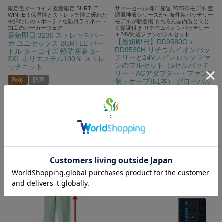
限定色ターコイズ 数量限定 BURTLE
サマーセール 即日発送 2025年モデル 空
WINTER 保温性とストレッチ性に優れた
調風神服シリーズから海外製バッテリー
中綿なしのスポーティな防風ラミネート
モデルが新登場 もちろん国内製と同じ
加工のパーカーウェア
く保証付き リチウムイオンバッテリー
最短即日 3230 ストレッチパー
＋24V対応ファンのフルセット
【最短即日】RD9580G＋
カ ユニセックス BURTLE バー
RD9530H リチウムイオンバッ
トル ターコイズ 軽防寒着 S～
テリーと24Vスピンロックファ
3XL ポリエステル100％ ストレ
ンのフルセット（5セルバッテ
ッチニット
リー・ACアダプター・ファン2
秋冬
防寒
個・ケーブル1本） グローバル
レーベル サンエス メーカー保
WEB特価
¥
3,520
〜
税込
証 春夏 作業服 作業着 空調風神
服専用 90401
詳細を見る
春夏
WEB特価
¥
14,740
税込
詳細を見る