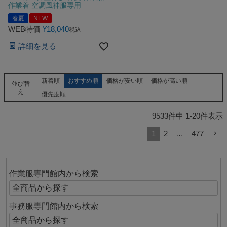
作業着 空調風神服専用
春夏
NEW
WEB特価
¥
18,040
税込
詳細を見る
新着順
おすすめ順
価格が安い順
価格が高い順
並び替
え
優先度順
9533
件中
1
-
20
件表示
1
2
…
477
作業服専門館内から検索
事務服専門館内から検索