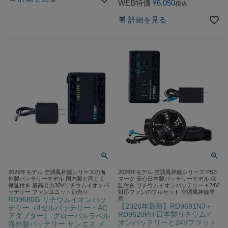
WEB特価
¥
6,050
税込
詳細を見る
2026年モデル 空調風神服シリーズの海
2026年モデル 空調風神服シリーズ PSE
外製バッテリーモデル 国内製と同じく
マーク 安心日本製バッテリーモデル 保
保証付き 最高出力30Vリチウムイオンバ
証付き リチウムイオンバッテリー＋24V
ッテリー ファンユニット別売り
対応ファンのフルセット 空調風神服専
RD9680G リチウムイオンバッ
用
【2026年最新】RD9691NJ＋
テリー（4セルバッテリー・AC
RD9620PH 日本製リチウムイ
アダプター） グローバルラベル
オンバッテリーと24Vフラット
海外製バッテリー サンエス メ