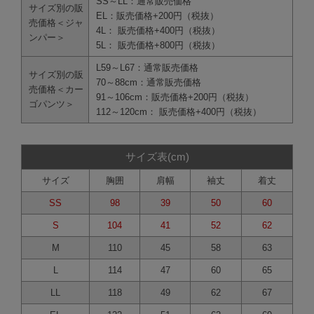
SS～LL：通常販売価格
サイズ別の販
EL：販売価格+200円（税抜）
売価格＜ジャ
4L： 販売価格+400円（税抜）
ンパー＞
5L： 販売価格+800円（税抜）
L59～L67：通常販売価格
サイズ別の販
70～88cm：通常販売価格
売価格＜カー
91～106cm：販売価格+200円（税抜）
ゴパンツ＞
112～120cm： 販売価格+400円（税抜）
サイズ表(cm)
サイズ
胸囲
肩幅
袖丈
着丈
SS
98
39
50
60
S
104
41
52
62
M
110
45
58
63
L
114
47
60
65
LL
118
49
62
67