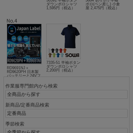
50391 半袖ボタン
3684 切りポケ半袖
ダウンポロシャツ
ポロ(ペン差し) 小倉
1,595円（税込）
屋 2,475円（税込）
7335-51 半袖ボタン
ダウンポロシャツ
RD9691NJ＋
2,200円（税込）
RD9620PH 日本製
バッテリーと24Vフ
ラットファンのフ
ルセット 24,530円
作業服専門館内から検索
（税込）
新商品/定番商品検索
季節検索