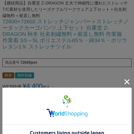
【継続商品】自重堂 Z-DRAGON 丈夫で伸縮性に優れたストレッチ
T/C素材を使用したリーズナブルワークウェア上下セット＋社名刺
繍無料＋裾直し無料
72600+72602 ストレッチジャンパー＋ストレッチノ
ータックカーゴパンツ 上下セット 自重堂 Z-
DRAGON 秋冬 社名刺繍無料＋裾直し無料 作業服
作業着 SS～5L ポリエステル65％・綿34％・ポリウ
レタン1％ ストレッチツイル
商品番号
72600jset
秋冬
無料刺繍
¥
4,400
WEB特価
税込
[
40
ポイント進呈 ]
カラー
(
必
須
ジャンパーサイズ
)