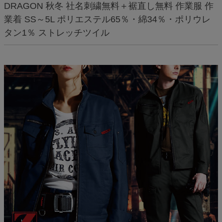
DRAGON 秋冬 社名刺繍無料＋裾直し無料 作業服 作
業着 SS～5L ポリエステル65％・綿34％・ポリウレ
タン1％ ストレッチツイル