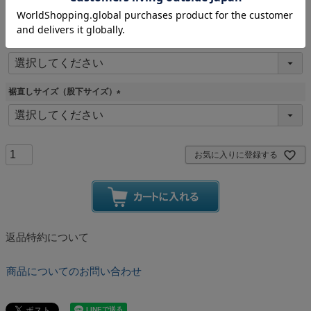
(
必
須
カーゴパンツサイズ
)
(
必
須
裾直しサイズ（股下サイズ）
)
(
必
須
)
お気に入りに登録する
返品特約について
商品についてのお問い合わせ