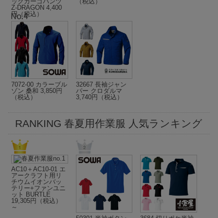
ックカーゴパンツ
（税込）
Z-DRAGON 4,400
円（税込）
7072-00 カラーブル
32667 長袖ジャン
ゾン 桑和 3,850円
パー クロダルマ
（税込）
3,740円（税込）
RANKING 春夏用作業服 人気ランキング
AC10＋AC10-01 エ
アークラフト用リ
チウムイオンバッ
テリー+ファンユニ
ット BURTLE
19,305円（税込）
～