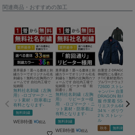
関連商品・おすすめの加工
業界最多！選べる書体と刺
業界最多！選べる書体と刺
自重堂 Z-DRAGON 丈夫
繍カラーでオリジナル社名
繍カラーでオリジナル社名
伸縮性にも優れたストレ
刺繍を！無料の左胸用のフ
刺繍を！無料の左胸用のフ
チT/C素材使用のリーズ
ォームです 自社内工場で
ォームです 自社内工場で
ブルワークウェア
短納期
短納期 リピーター様「前
72600 ストレッチ
無料社名刺繍（左胸
回通り」用
ャンパー 自重堂 Z-
無料社名刺繍（左胸
用）-ロゴマーク・ニ
DRAGON 秋冬作業
用） リピーター様
ット素材・防寒着は
服 作業着 SS-5L ポ
用 -ロゴマーク・ニ
有料となります-
リエステル64％・
ット素材・防寒着は
34％・ポリウレタ
無料刺繍
有料となります-
2％ ストレッチツイ
ル
WEB特価
¥
0
無料刺繍
税込
秋冬
無料刺繍
WEB特価
¥
0
税込