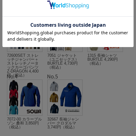
72600SET ストレ
7051 ジャケット
1315 長袖シャツ
ッチジャンパー＋
（ユニセックス）
BURTLE 4,290円
ストレッチノータ
BURTLE 4,730円
（税込）
ックカーゴパンツ
（税込）
Z-DRAGON 4,400
円（税込）
7072-00 カラーブル
32667 長袖ジャン
ゾン 桑和 3,850円
パー クロダルマ
（税込）
3,740円（税込）