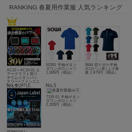
RANKING 春夏用作業服 人気ランキング
50391 半袖ボタン
3684 切りポケ半袖
ダウンポロシャツ
ポロ(ペン差し) 小倉
AC10＋AC10-01 エ
1,595円（税込）
屋 2,475円（税込）
アークラフト用リ
チウムイオンバッ
テリー+ファンユニ
ット BURTLE
19,305円（税込）
～
7335-51 半袖ボタン
ダウンポロシャツ
2,200円（税込）
RD9691NJ＋