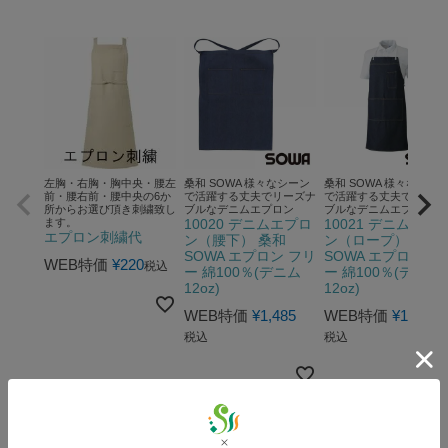
左胸・右胸・胸中央・腰左
桑和 SOWA 様々なシーン
桑和 SOWA 様々なシー
前・腰右前・腰中央の6か
で活躍する丈夫でリーズナ
で活躍する丈夫でリーズ
所からお選び頂き刺繍致し
ブルなデニムエプロン
ブルなデニムエプロン
ます。
10020 デニムエプロ
10021 デニムエプ
エプロン刺繍代
ン（腰下） 桑和
ン（ロープ） 桑和
SOWA エプロン フリ
SOWA エプロン フ
WEB特価
¥
220
税込
ー 綿100％(デニム
ー 綿100％(デニム
12oz)
12oz)
WEB特価
¥
1,485
WEB特価
¥
1,485
税込
税込
RANKING 秋冬用作業服 人気ランキング