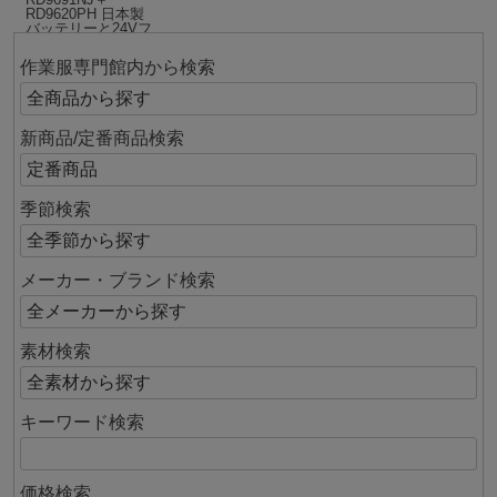
RD9620PH 日本製
バッテリーと24Vフ
ラットファンのフ
ルセット 24,530円
作業服専門館内から検索
（税込）
新商品/定番商品検索
季節検索
メーカー・ブランド検索
素材検索
キーワード検索
価格検索