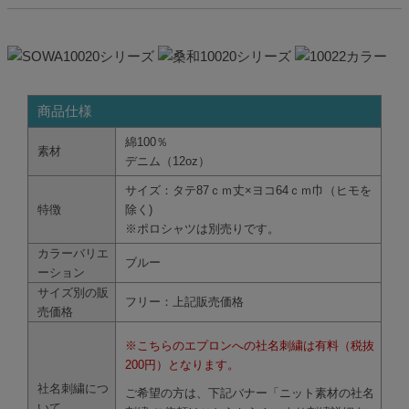
商品仕様
綿100％
素材
デニム（12oz）
サイズ：タテ87ｃｍ丈×ヨコ64ｃｍ巾（ヒモを
特徴
除く)
※ポロシャツは別売りです。
カラーバリエ
ブルー
ーション
サイズ別の販
フリー：上記販売価格
売価格
※こちらのエプロンへの社名刺繍は有料（税抜
200円）となります。
社名刺繍につ
ご希望の方は、下記バナー「ニット素材の社名
いて